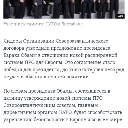
Learning English
Участники саммита НАТО в Лиссабоне
СОЦИАЛЬНЫЕ СЕТИ
Лидеры Организации Североатлантического
договора утвердили предложение президента
Языки
Барака Обамы в отношении новой расширенной
системы ПРО для Европы. Это соглашение стало
победой для президента, до этого потерпевшего ряд
неудач в области внешней политики.
По словам президента Обамы, состоявшееся в
пятницу утверждение новой системы ПРО
Североатлантическим советом, главным
директивным органом НАТО, будет способствовать
укреплению безопасности в Европе и во всем мире.