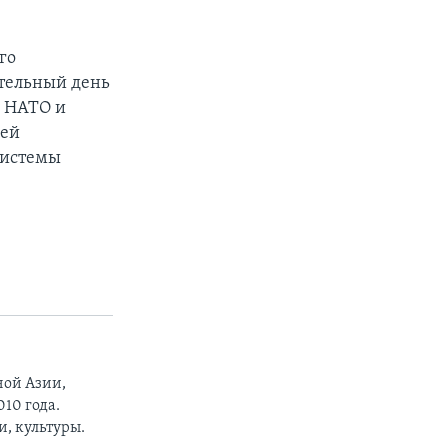
го
ительный день
у НАТО и
гей
системы
ной Азии,
10 года.
, культуры.