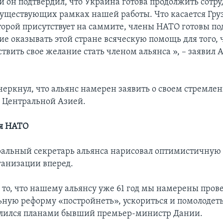
и он подтвердил, что Украина готова продолжить сотру
существующих рамках нашей работы. Что касается Гру
торой присутствует на саммите, члены НАТО готовы по
ие оказывать этой стране всяческую помощь для того, 
твить свое желание стать членом альянса », – заявил 
черкнул, что альянс намерен заявить о своем стремле
с Центральной Азией.
ля НАТО
ральный секретарь альянса нарисовал оптимистичную
анизации вперед.
 то, что нашему альянсу уже 61 год мы намерены пров
ную реформу «постройнеть», ускориться и помолодеть»
елился планами бывший премьер-министр Дании.