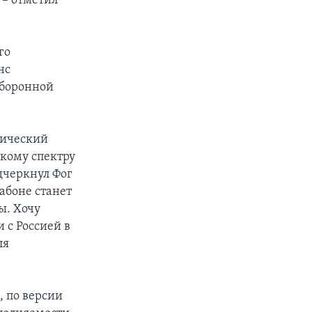
 – отметил
го
нс
оборонной
тический
окому спектру
одчеркнул Фог
абоне станет
ы. Хочу
 с Россией в
ля
, по версии