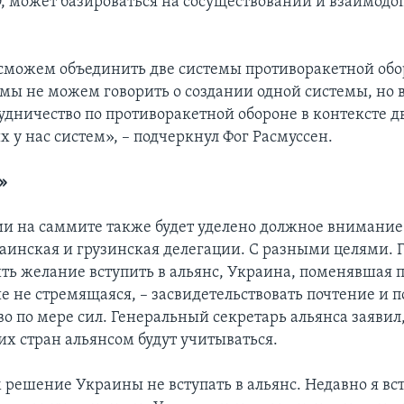
, может базироваться на сосуществовании и взаимод
сможем объединить две системы противоракетной об
 мы не можем говорить о создании одной системы, но
рудничество по противоракетной обороне в контексте д
 у нас систем», – подчеркнул Фог Расмуссен.
»
ии на саммите также будет уделено должное внимание
аинская и грузинская делегации. С разными целями. Г
ить желание вступить в альянс, Украина, поменявшая 
е не стремящаяся, – засвидетельствовать почтение и 
о по мере сил. Генеральный секретарь альянса заявил,
их стран альянсом будут учитываться.
решение Украины не вступать в альянс. Недавно я вс