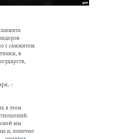
 саммита
лидеров
но с саммитом
тники, в
осударств,
ря, –
ь в этом
 отношений.
оссией мы
зы и, конечно