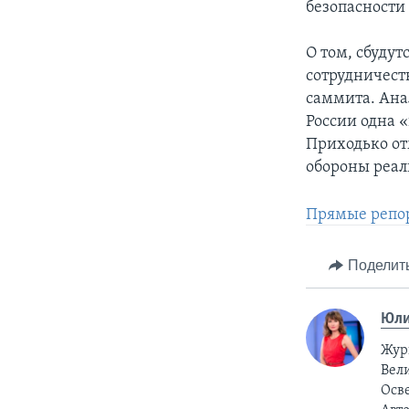
безопасности 
О том, сбуду
сотрудничеств
саммита. Ана
России одна 
Приходько от
обороны реал
Прямые репор
Поделит
Юли
Жур
Вели
Осв