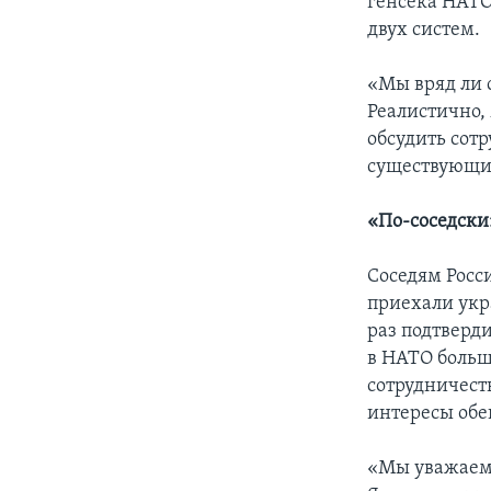
генсека НАТО
двух систем.
«Мы вряд ли 
Реалистично,
обсудить сот
существующих
«По-соседски
Соседям Росс
приехали укр
раз подтверд
в НАТО больш
сотрудничеств
интересы обе
«Мы уважаем 