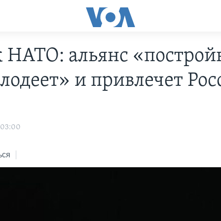
к НАТО: альянс «построй
лодеет» и привлечет Ро
о
 03:00
ься