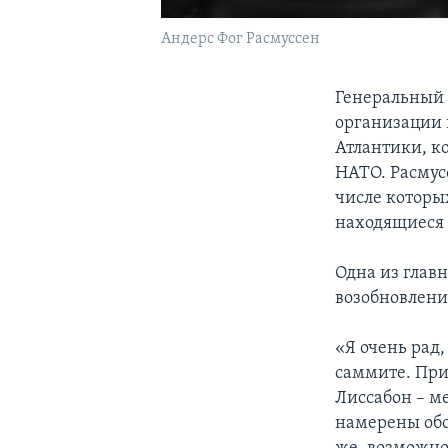
Андерс Фог Расмуссен
Генеральный 
организации 
Атлантики, к
НАТО. Расмусс
числе которых
находящиеся 
Одна из главн
возобновлени
«Я очень рад
саммите. При
Лиссабон – ме
намерены обс