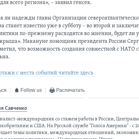
для всего региона», – заявил генсек.
тся ли надежды главы Организации североатлантическо
а станет известно уже в субботу – во второй и заключ
литики по-прежнему расходятся во мнении, будет ли 
«крыша». Накануне помощник президента России Сер
метил, что возможность создания совместной с НАТО 
ьна.
тажи с места событий читайте здесь
ься
Follow us
Распечатать
я Савченко
налист-международник cо стажем работы в России, Централь
кобритании и США. На Русской службе "Голоса Америки" - с 20
ещает темы политики, международных отношений, экономики