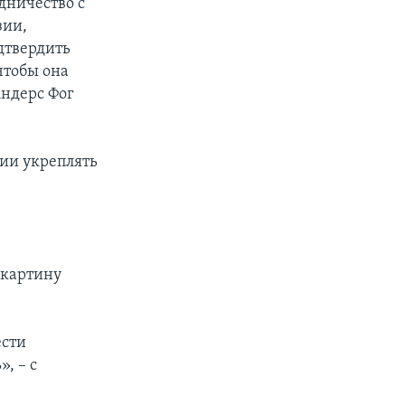
дничество с
зии,
дтвердить
чтобы она
Андерс Фог
нии укреплять
 картину
ести
, – с