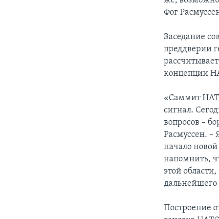
же, возможно
Фог Расмуссе
Заседание сов
преддверии г
рассчитывает
концепции Н
«Саммит НАТО
сигнал. Сего
вопросов – бо
Расмуссен. – 
начало новой
напомнить, чт
этой области,
дальнейшего 
Построение о