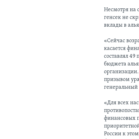
Несмотря на 
генсек не ск
вклады в аль
«Сейчас возр
касается фин
составлял 49
бюджета алья
организации.
призывом ура
генеральный с
«Для всех на
противопоста
финансовых п
приоритетной
России к это