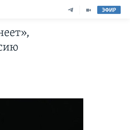
ЭФИР
неет»,
ссию