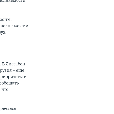
ополняемости
ороны.
 вполне можем
вух
. В Лиссабон
рузия – еще
приоритеты и
пообещать
 что
тречался