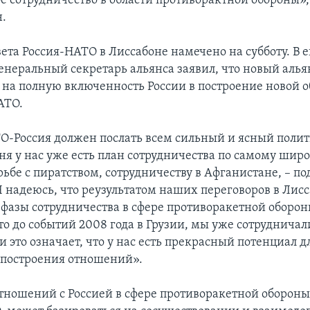
е сотрудничество в области противорактной обороны»,
н.
ета Россия-НАТО в Лиссабоне намечено на субботу. В е
енеральный секретарь альянса заявил, что новый алья
 на полную включенность России в построение новой 
АТО.
-Россия должен послать всем сильный и ясный поли
дня у нас уже есть план сотрудничества по самому шир
рьбе с пиратством, сотрудничеству в Афганистане, – п
Я надеюсь, что реузультатом наших переговоров в Лисс
 фазы сотрудничества в сфере противоракетной оборон
о до событий 2008 года в Грузии, мы уже сотрудничали
 и это означает, что у нас есть прекрасный потенциал д
построения отношений».
тношений с Россией в сфере противоракетной обороны