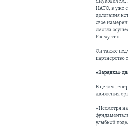
Януковичем, 
НАТО, в уже 
делегация ко
свое намерен
смогла осущес
Расмуссен.
Он также под
партнерство 
«Зарядка» д
В целом гене
движения орг
«Несмотря на
фундаменталь
улыбкой под