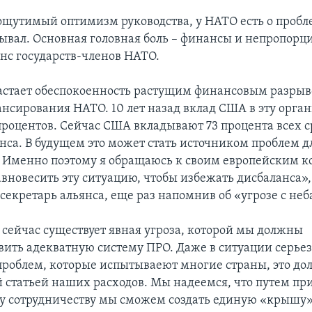
ощутимый оптимизм руководства, у НАТО есть о пробл
рывал. Основная головная боль – финансы и непропор
янс государств-членов НАТО.
астает обеспокоенность растущим финансовым разрыво
ансирования НАТО. 10 лет назад вклад США в эту орга
 процентов. Сейчас США вкладывают 73 процента всех с
нса. В будущем это может стать источником проблем 
 Именно поэтому я обращаюсь к своим европейским к
вновесить эту ситуацию, чтобы избежать дисбаланса»,
екретарь альянса, еще раз напомнив об «угрозе с неб
с сейчас существует явная угроза, которой мы должны
вить адекватную систему ПРО. Даже в ситуации серье
роблем, которые испытываеют многие страны, это дол
 статьей наших расходов. Мы надеемся, что путем пр
му сотрудничеству мы сможем создать единую «крышу