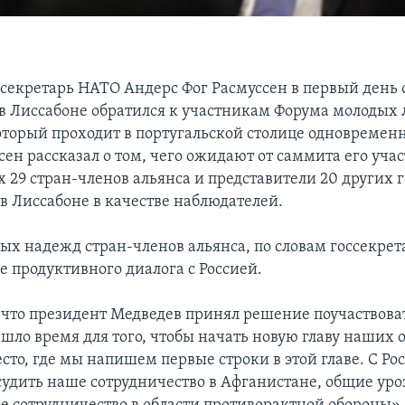
секретарь НАТО Андерс Фог Расмуссен в первый день
в Лиссабоне обратился к участникам Форума молодых 
оторый проходит в португальской столице одновремен
ен рассказал о том, чего ожидают от саммита его учас
 29 стран-членов альянса и представители 20 других г
в Лиссабоне в качестве наблюдателей.
ых надежд стран-членов альянса, по словам госсекрета
е продуктивного диалога с Россией.
, что президент Медведев принял решение поучаствоват
шло время для того, чтобы начать новую главу наших
сто, где мы напишем первые строки в этой главе. С Р
удить наше сотрудничество в Афганистане, общие уро