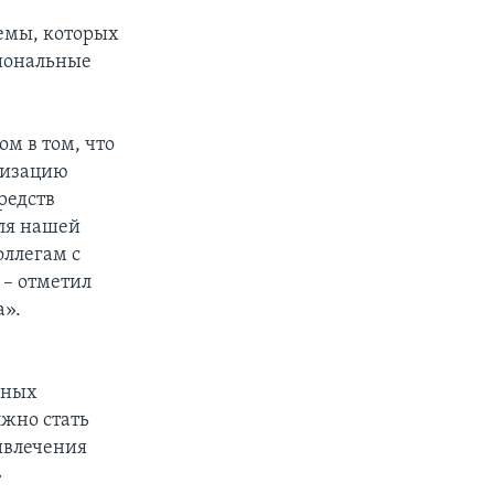
емы, которых
циональные
м в том, что
низацию
редств
для нашей
оллегам с
 – отметил
а».
зных
жно стать
ивлечения
»