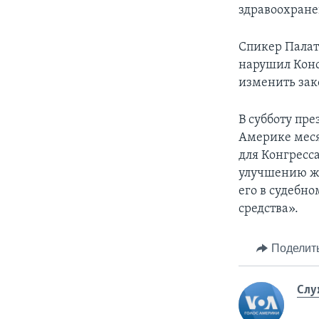
здравоохране
Спикер Палат
нарушил Конс
изменить зак
В субботу пр
Америке меся
для Конгресса
улучшению жи
его в судебн
средства».
Поделит
Слу