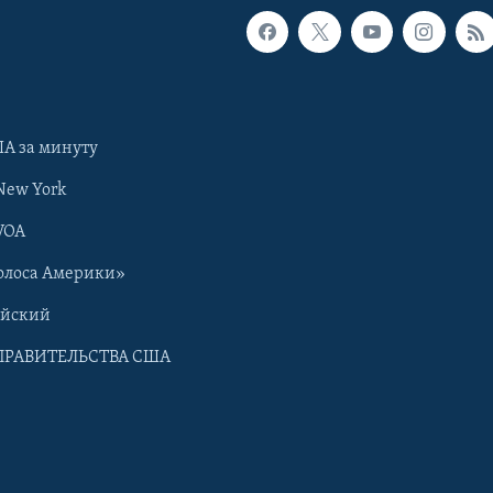
А за минуту
New York
VOA
олоса Америки»
ийский
ПРАВИТЕЛЬСТВА США