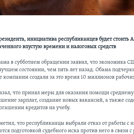
езидента, инициатива республиканцев будет стоить 
аченного впустую времени и налоговых средств
ама в субботнем обращении заявил, что экономика СШ
лучшем состоянии, чем пять лет назад. Обама подчеркн
 компании создали за это время 10 миллионов рабочих
азал, что принял меры для оказания помощи среднему 
шение зарплат, создание новых вакансий, а также сод
погашении кредитов на учебу.
метил, что республиканцы выбрали отказ от работы с 
тся подготовкой судебного иска против него в связи 