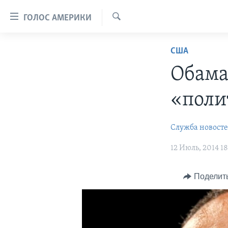
Линки
ГОЛОС АМЕРИКИ
доступности
Поиск
Перейти
ГЛАВНОЕ
США
на
ПРОГРАММЫ
основной
Обама
контент
ПРОЕКТЫ
АМЕРИКА
Перейти
«поли
ЭКСПЕРТИЗА
НОВОСТИ ЗА МИНУТУ
УЧИМ АНГЛИЙСКИЙ
к
основной
ИНТЕРВЬЮ
ИТОГИ
НАША АМЕРИКАНСКАЯ ИСТОРИЯ
Служба новост
навигации
ФАКТЫ ПРОТИВ ФЕЙКОВ
ПОЧЕМУ ЭТО ВАЖНО?
А КАК В АМЕРИКЕ?
Перейти
12 Июль, 2014 18
в
ЗА СВОБОДУ ПРЕССЫ
ДИСКУССИЯ VOA
АРТЕФАКТЫ
поиск
УЧИМ АНГЛИЙСКИЙ
ДЕТАЛИ
АМЕРИКАНСКИЕ ГОРОДКИ
Поделит
ВИДЕО
НЬЮ-ЙОРК NEW YORK
ТЕСТЫ
ПОДПИСКА НА НОВОСТИ
АМЕРИКА. БОЛЬШОЕ
ПУТЕШЕСТВИЕ