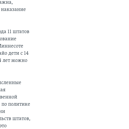
важна,
 наказание
да 11 штатов
зование
 Миннесоте
йо дети с 14
14 лет можно
численные
ная
твенной
 по политике
Они
ьств штатов,
это