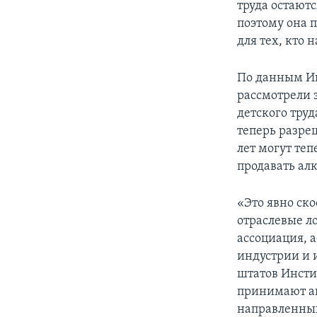
труда остаютс
поэтому она 
для тех, кто 
По данным Ин
рассмотрели 
детского труд
теперь разре
лет могут теп
продавать алк
«Это явно ск
отраслевые л
ассоциация, 
индустрии и 
штатов Инсти
принимают ак
направленных 