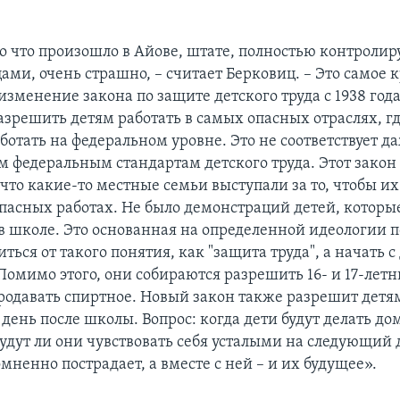
ько что произошло в Айове, штате, полностью контроли
ми, очень страшно, – считает Берковиц. – Это самое 
зменение закона по защите детского труда с 1938 год
азрешить детям работать в самых опасных отраслях, г
ботать на федеральном уровне. Это не соответствует д
федеральным стандартам детского труда. Этот закон
, что какие-то местные семьи выступали за то, чтобы их
опасных работах. Не было демонстраций детей, которы
 в школе. Это основанная на определенной идеологии 
ться от такого понятия, как "защита труда", а начать с
 Помимо этого, они собираются разрешить 16- и 17-лет
родавать спиртное. Новый закон также разрешит детям
 день после школы. Вопрос: когда дети будут делать д
будут ли они чувствовать себя усталыми на следующий 
мненно пострадает, а вместе c ней – и их будущее».