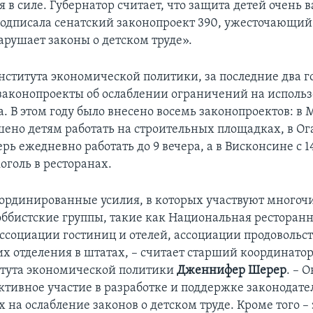
я в силе. Губернатор считает, что защита детей очень 
подписала сенатский законопроект 390, ужесточающий
нарушает законы о детском труде».
ститута экономической политики, за последние два го
законопроекты об ослаблении ограничений на исполь
а. В этом году было внесено восемь законопроектов: в
шено детям работать на строительных площадках, в Ога
ерь ежедневно работать до 9 вечера, а в Висконсине c 
оголь в ресторанах.
оординированные усилия, в которых участвуют много
оббистские группы, такие как Национальная ресторан
ассоциации гостиниц и отелей, ассоциации продовольс
их отделения в штатах, – считает старший координатор
тута экономической политики
Дженнифер Шерер
. – 
тивное участие в разработке и поддержке законодател
на ослабление законов о детском труде. Кроме того – 