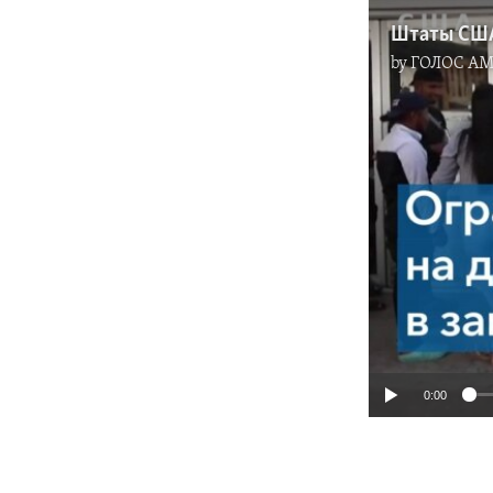
Штаты США
by
ГОЛОС А
0:00