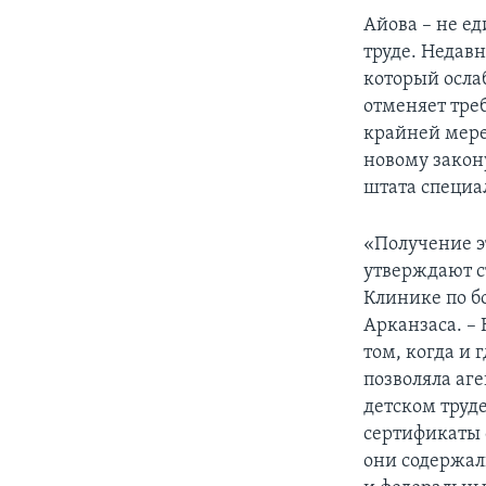
Айова – не е
труде. Недав
который осла
отменяет тре
крайней мере 
новому закон
штата специа
«Получение э
утверждают с
Клинике по б
Арканзаса. –
том, когда и
позволяла аг
детском труде
сертификаты 
они содержал