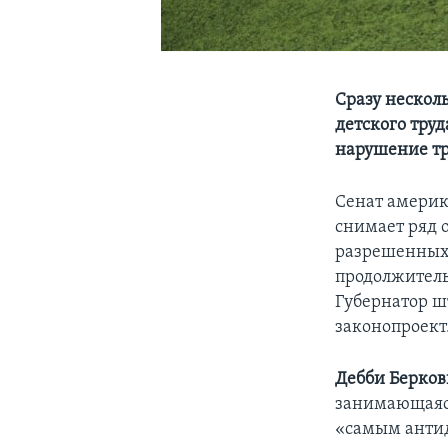
Сразу нескол
детского труд
нарушение тр
Сенат америк
снимает ряд 
разрешенных
продолжитель
Губернатор ш
законопроект
Дебби Берко
занимающаяся
«самым антид