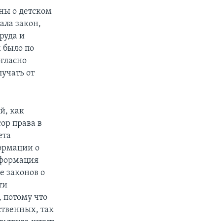
ны о детском
ала закон,
руда и
 было по
огласно
учать от
px
width
й, как
сор права в
ета
ормации о
нформация
е законов о
ти
 потому что
ственных, так