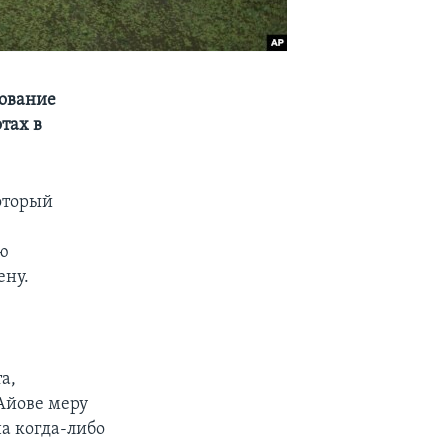
зование
отах в
оторый
,
ю
ену.
а,
Айове меру
а когда-либо