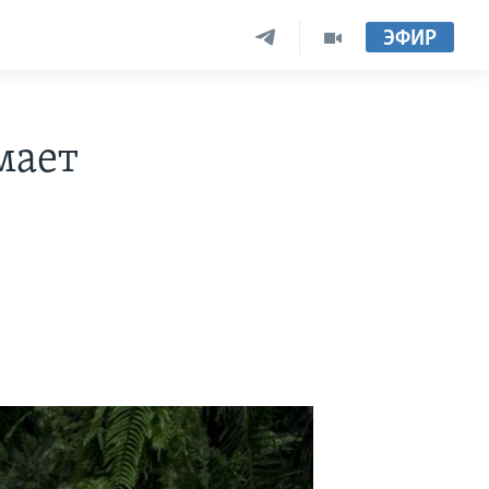
ЭФИР
мает