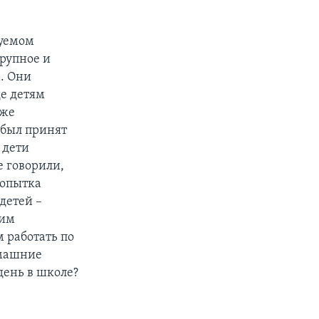
руемом
крупное и
а. Они
де детям
аже
 был принят
 дети
е говорили,
попытка
 детей –
ним
 работать по
омашние
день в школе?