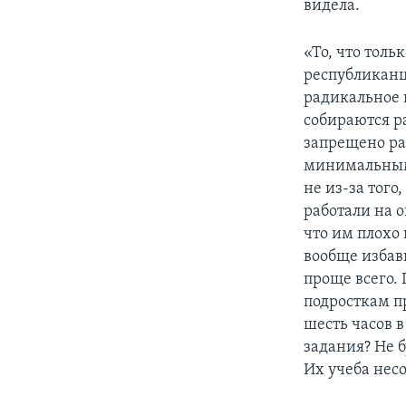
видела.
«То, что тол
республиканца
радикальное и
собираются р
запрещено ра
минимальным 
не из-за того
работали на 
что им плохо
вообще избави
проще всего.
подросткам п
шесть часов в
задания? Не 
Их учеба несо