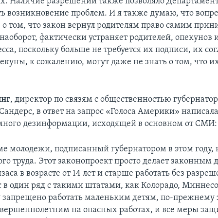
х. Наличие разрешений также позволяло Департамент
ь возникновение проблем. И я также думаю, что вопр
о том, что закон вернул родителям право самим прин
 наоборот, фактически устраняет родителей, опекунов 
есса, поскольку больше не требуется их подписи, их сог
екуны, к сожалению, могут даже не знать о том, что и
инг
, директор по связям с общественностью губернато
андерс, в ответ на запрос «Голоса Америки» написала
 много дезинформации, исходящей в основном от СМИ:
ме молодежи, подписанный губернатором в этом году, 
го труда. Этот законопроект просто делает законным 
аса в возрасте от 14 лет и старше работать без разреш
с в один ряд с такими штатами, как Колорадо, Миннесо
запрещено работать маленьким детям, по-прежнему
овершеннолетним на опасных работах, и все меры защ