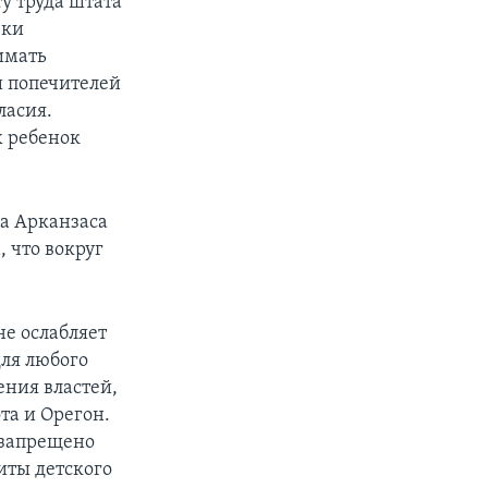
у труда штата
еки
имать
и попечителей
ласия.
х ребенок
ра Арканзаса
, что вокруг
не ослабляет
для любого
ения властей,
та и Орегон.
 запрещено
иты детского