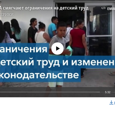
 смягчают ограничения на детский труд
EMB
МЕРИКИ
No media source currently available
5:32
EMBED