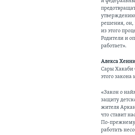
и федеральны
предотвращат
утверждению 
решения, он,
из этого проц
Родители и оп
работает».
Алекса Хенн
Сары Хакаби С
этого закона
«Закон о най
защиту детско
жителя Арканз
что ставит на
По-прежнему 
работать нес