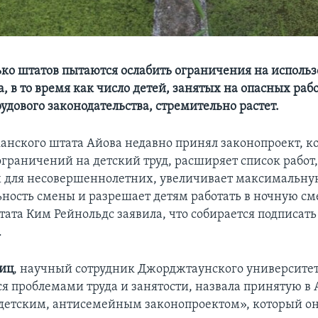
ько штатов пытаются ослабить ограничения на исполь
а, в то время как число детей, занятых на опасных раб
удового законодательства, стремительно растет.
анского штата Айова недавно принял законопроект, к
ограничений на детский труд, расширяет список работ
 для несовершеннолетних, увеличивает максимальну
ность смены и разрешает детям работать в ночную см
тата Ким Рейнольдс заявила, что собирается подписать
.
виц
, научный сотрудник Джорджтаунского университет
 проблемами труда и занятости, назвала принятую в 
етским, антисемейным законопроектом», который он