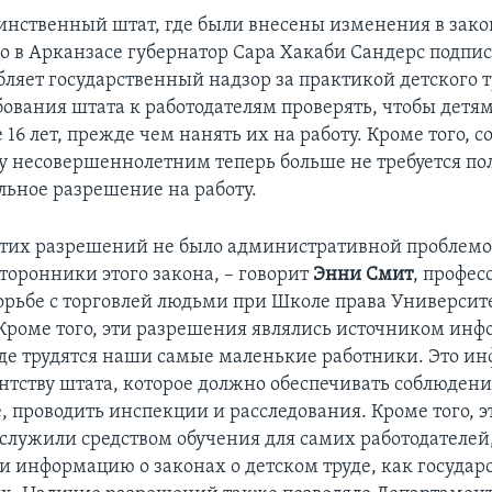
динственный штат, где были внесены изменения в зако
но в Арканзасе губернатор Сара Хакаби Сандерс подпис
бляет государственный надзор за практикой детского т
бования штата к работодателям проверять, чтобы детям
16 лет, прежде чем нанять их на работу. Кроме того, с
у несовершеннолетним теперь больше не требуется пол
льное разрешение на работу.
тих разрешений не было административной проблемо
торонники этого закона, – говорит
Энни Смит
, профес
орьбе с торговлей людьми при Школе права Университ
 Кроме того, эти разрешения являлись источником инф
 где трудятся наши самые маленькие работники. Это и
ентству штата, которое должно обеспечивать соблюдени
, проводить инспекции и расследования. Кроме того, э
служили средством обучения для самих работодателей,
и информацию о законах о детском труде, как государ