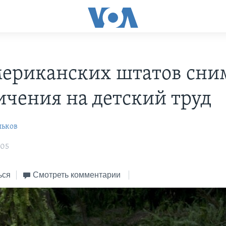
мериканских штатов сни
ичения на детский труд
льков
:05
ься
Смотреть комментарии