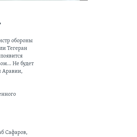
?
нистр обороны
сли Тегеран
 появится
ном… Не будет
й Аравии,
оенного
б Сафаров,