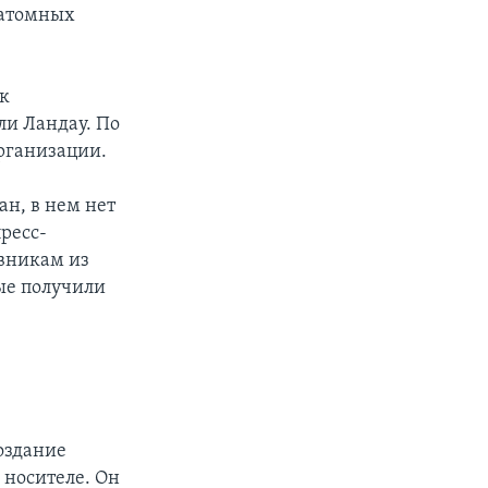
 атомных
к
ли Ландау. По
рганизации.
ан, в нем нет
ресс-
овникам из
ые получили
создание
 носителе. Он