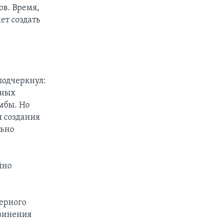
ов. Время,
ет создать
подчеркнул:
нных
мбы. Но
я создания
льно
йно
ерного
бвинения