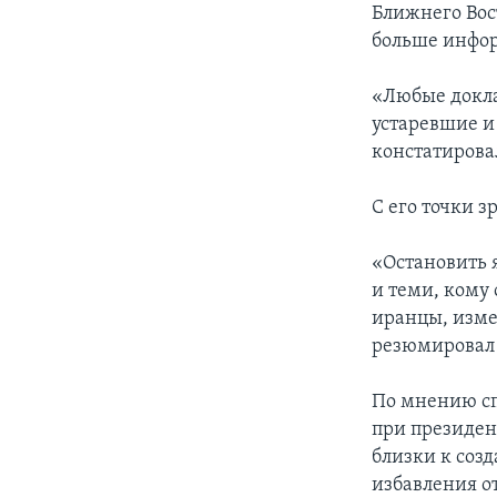
Ближнего Вос
больше инфор
«Любые докла
устаревшие и
констатировал
С его точки 
«Остановить 
и теми, кому 
иранцы, измен
резюмировал 
По мнению сп
при президен
близки к соз
избавления от