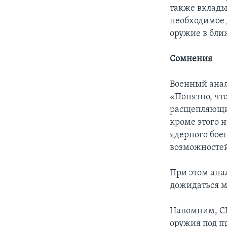
также вклады
необходимое 
оружие в бли
Сомнения
Военный анал
«Понятно, чт
расщепляющих
кроме этого 
ядерного бое
возможносте
При этом анал
дожидаться м
Напомним, СШ
оружия под п