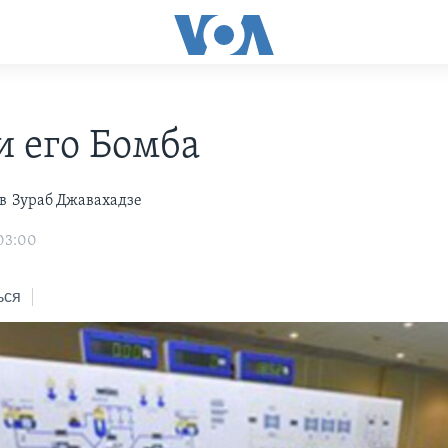
и его Бомба
в
Зураб Джавахадзе
 03:00
ься