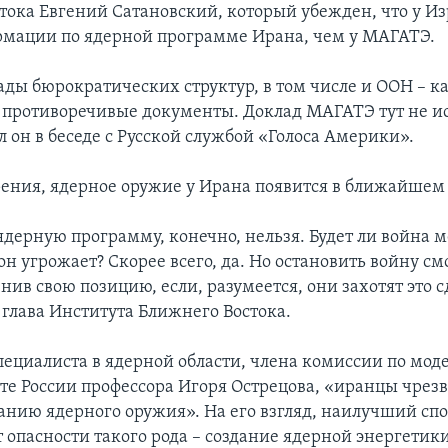
тока Евгений Сатановский, который убежден, что у Из
мации по ядерной программе Ирана, чем у МАГАТЭ.
ды бюрократических структур, в том числе и ООН – ка
 противоречивые документы. Доклад МАГАТЭ тут не и
 он в беседе с Русской службой «Голоса Америки».
зрения, ядерное оружие у Ирана появится в ближайшем
ядерную программу, конечно, нельзя. Будет ли война
он угрожает? Скорее всего, да. Но остановить войну см
ив свою позицию, если, разумеется, они захотят это с
глава Института Ближнего Востока.
ециалиста в ядерной области, члена комиссии по мо
те России профессора Игоря Острецова, «иранцы чрез
данию ядерного оружия». На его взгляд, наилучший спо
 опасности такого рода – создание ядерной энергетики