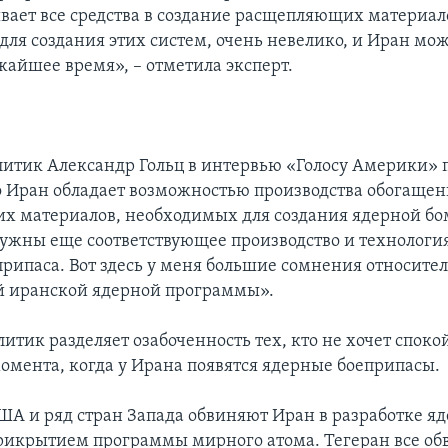
вает все средства в создание расщепляющих материал
для создания этих систем, очень невелико, и Иран мож
жайшее время», – отметила эксперт.
итик Александр Гольц в интервью «Голосу Америки» 
о Иран обладает возможностью производства обогаще
 материалов, необходимых для создания ядерной бо
нужны еще соответствующее производство и технологи
припаса. Вот здесь у меня большие сомнения относите
й иранской ядерной программы».
итик разделяет озабоченность тех, кто не хочет споко
омента, когда у Ирана появятся ядерные боеприпасы.
А и ряд стран Запада обвиняют Иран в разработке яд
рикрытием программы мирного атома. Тегеран все о