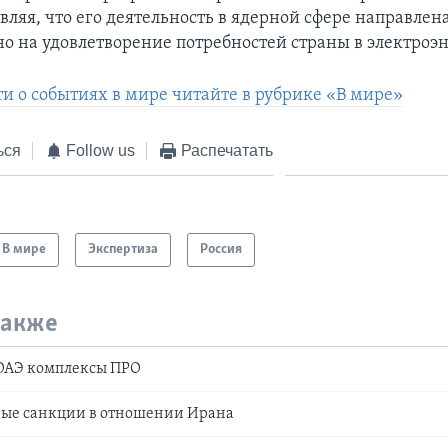
являя, что его деятельность в ядерной сфере направлен
о на удовлетворение потребностей страны в электроэ
ти о событиях в мире читайте в рубрике «В мире»
ься
Follow us
Распечатать
В мире
Экспертиза
Россия
также
ОАЭ комплексы ПРО
вые санкции в отношении Ирана