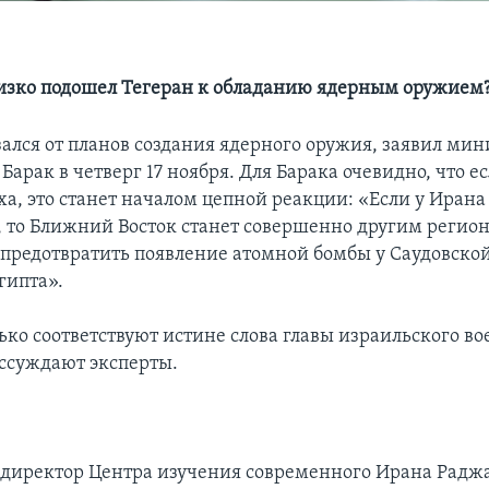
изко подошел Тегеран к обладанию ядерным оружием
зался от планов создания ядерного оружия, заявил ми
Барак в четверг 17 ноября. Для Барака очевидно, что е
ха, это станет началом цепной реакции: «Если у Ирана
, то Ближний Восток станет совершенно другим регио
предотвратить появление атомной бомбы у Саудовско
гипта».
ько соответствуют истине слова главы израильского в
ассуждают эксперты.
директор Центра изучения современного Ирана Раджа