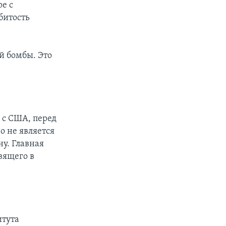
е с
битость
ой бомбы. Это
 с США, перед
 не является
у. Главная
вящего в
итута