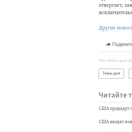
отвергает, за
исключительн
Другие новос
Поделит
This item is part of
Темы дня
Читайте 
США продадут 
США вводят но