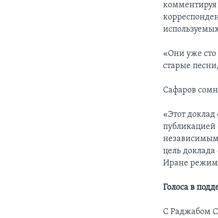
комментируя 
корреспонден
используемых
«Они уже сто 
старые песни
Сафаров сомн
«Этот доклад 
публикацией 
независимым 
цель доклада
Иране режима
Голоса в под
С Раджабом С