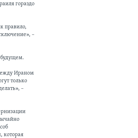
раиля гораздо
к правило,
сключение», –
 будущем.
 между Ираном
огут только
делать», –
дернизации
вычайно
соб
, которая