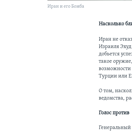
Иран и его Бомба
Насколько бл
Иран не отка
Израиля Эхуд 
добьется успе
такое оружие
возможности 
Турции или Е
О том, наскол
ведомства, р
Голос против
Генеральный 