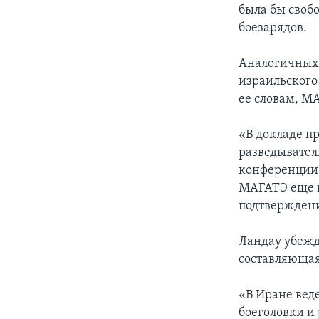
была бы своб
боезарядов.
Аналогичных 
израильского
ее словам, М
«В докладе п
разведывател
конференции 
МАГАТЭ еще в
подтвержден
Ландау убежд
составляющая
«В Иране веде
боеголовки и