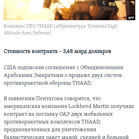
Learning English
Комплекс ПРО THAAD (аббревиатура Terminal High
СОЦИАЛЬНЫЕ СЕТИ
Altitude Area Defense)
Стоимость контракта – 3,48 млрд долларов
Языки
CША подписали соглашение с Объединенными
Арабскими Эмиратами о продаже двух систем
противоракетной обороны THAAD.
В заявлении Пентагона говорится, что
американская компания Lockheed Martin получила
контракт на поставку ОАЭ двух мобильных
противоракетных комплексов THAAD,
предназначенных для уничтожения
баллистических ракет малой, средней и большой