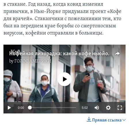
в стакане. Год назад, когда ковид изменил
привычки, в Нью-Йорке придумали проект «Кофе
для врачей». Стаканчики с пожеланиями тем, кто
был на переднем крае борьбы со смертоносным
вирусом, кофейни отправляли в больницы.
Кофейная лихорадка: какой кофе ньюйоркцы берут в дорогу
by
ГОЛОС АМЕРИКИ
No media source currently available
0:00
5:02
Прямая ссылка