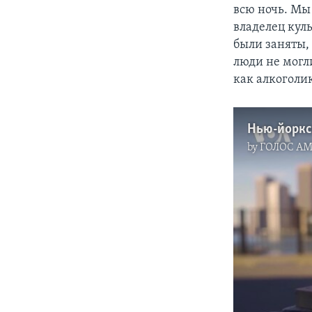
всю ночь. Мы
владелец куль
были заняты, 
люди не могл
как алкоголи
Нью-йоркс
by
ГОЛОС А