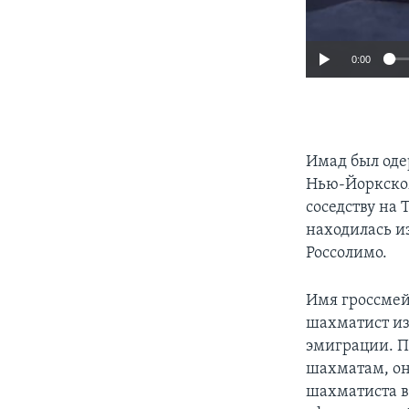
0:00
Имад был оде
Нью-Йоркском
соседству на
находилась и
Россолимо.
Имя гроссмей
шахматист из
эмиграции. П
шахматам, он
шахматиста в