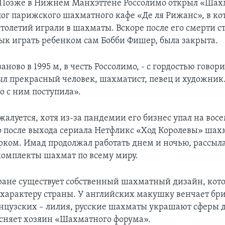
 Позже в Нижнем Манхэттене Россолимо открыл «Ша
лог парижского шахматного кафе «Де ля Рижанс», в ко
толетий играли в шахматы. Вскоре после его смерти ст
ык играть ребенком сам Бобби Фишер, была закрыта.
заново в 1995 м, в честь Россолимо, - с гордостью говор
был прекрасный человек, шахматист, певец и художник
о с ним поступила».
алуется, хотя из-за пандемии его бизнес упал на вос
о после выхода сериала Нетфликс «Ход Королевы» шах
ком. Имад продолжал работать днем и ночью, рассыл
омплекты шахмат по всему миру.
ране существует собственный шахматный дизайн, кот
т характеру страны. У английских макушку венчает бр
анцузских – лилия, русские шахматы украшают сферы 
ъясняет хозяин «Шахматного форума».