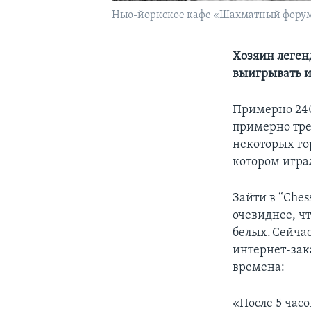
Нью-йоркское кафе «Шахматный фору
Хозяин леген
выигрывать 
Примерно 240
примерно тре
некоторых гор
котором игра
Зайти в “Ches
очевиднее, ч
белых. Сейчас
интернет-зак
времена:
«После 5 час