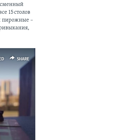
ессменный
се 15 столов
 и пирожные –
привыкания,
ED
SHARE