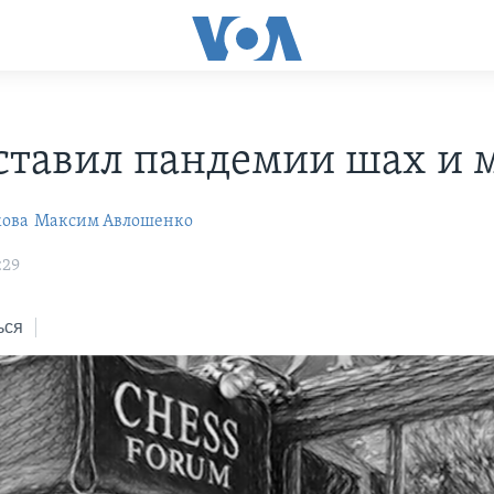
ставил пандемии шах и 
кова
Максим Авлошенко
:29
ься