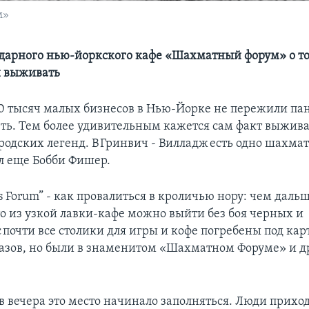
м»
дарного нью-йоркского кафе «Шахматный форум» о то
и выживать
 тысяч малых бизнесов в Нью-Йорке не пережили па
ть. Тем более удивительным кажется сам факт выжив
одских легенд. В Гринвич - Вилладж есть одно шахмат
л еще Бобби Фишер.
s Forum” - как провалиться в кроличью нору: чем дальш
то из узкой лавки-кафе можно выйти без боя черных и
 почти все столики для игры и кофе погребены под ка
азов, но были в знаменитом «Шахматном Форуме» и д
ов вечера это место начинало заполняться. Люди прихо