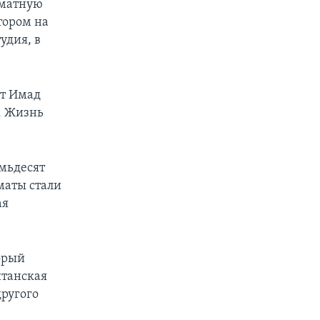
хматную
тором на
удия, в
ит Имад
. Жизнь
емьдесят
маты стали
ая
орый
итанская
другого