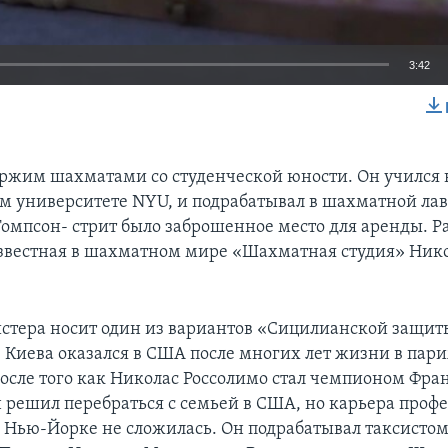
3:42
EMBED
ржим шахматами со студенческой юности. Он учился 
 университете NYU, и подрабатывал в шахматной лав
 Томпсон- стрит было заброшенное место для аренды. 
звестная в шахматном мире «Шахматная студия» Ник
стера носит один из вариантов «Сицилианской защит
 Киева оказался в США после многих лет жизни в пар
осле того как Николас Россолимо стал чемпионом Фра
 решил перебраться с семьей в США, но карьера проф
 Нью-Йорке не сложилась. Он подрабатывал таксистом