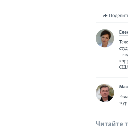
Поделит
Еле
Тел
студ
– в
корр
США
Мак
Реж
жур
Читайте 