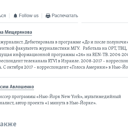
ься
Follow us
Распечатать
на Мещерякова
ежурналист. Дебютировала в программе «До и после полуночи
енткой факультета журналистики МГУ. Работала на ОРТ, ТВЦ, 
едущая информационной программы «24» на REN-ТВ. 2004-20
еспондент телеканала RTVI в Израиле. 2008-2017 – корреспон
. С октября 2017 – корреспондент «Голоса Америки» в Нью-Й
сим Авлошенко
иссер программы «Нью-Йорк New York», мультимедийный
налист, автор проекта «1 минута в Нью-Йорке».
также