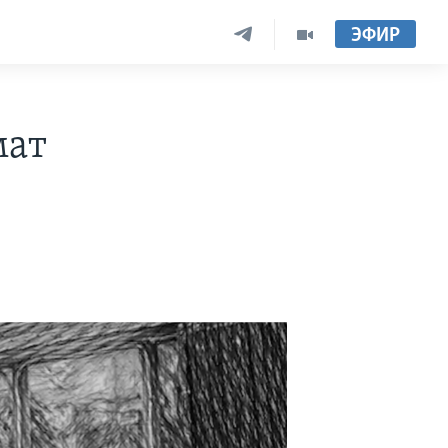
ЭФИР
мат