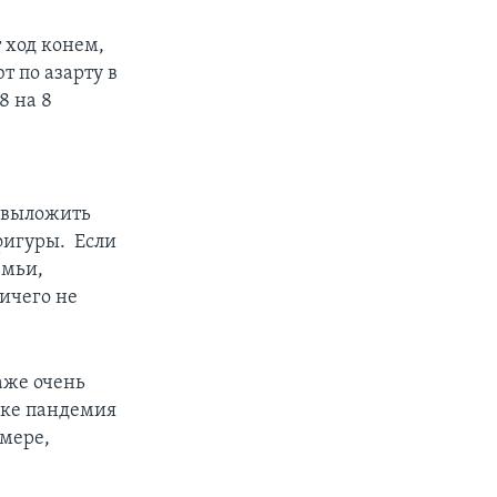
 ход конем,
т по азарту в
8 на 8
о выложить
 фигуры. Если
емьи,
ничего не
аже очень
рке пандемия
мере,