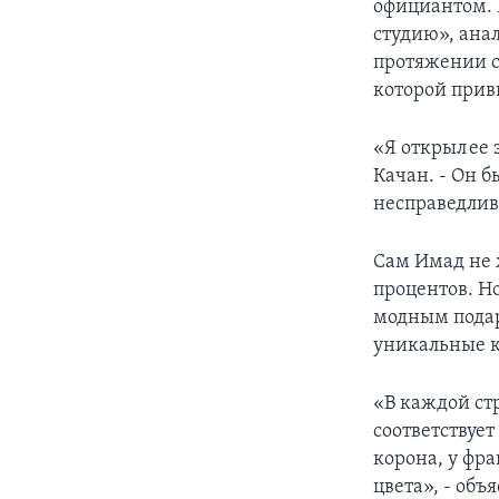
официантом.
студию», ана
протяжении с
которой прив
«Я открыл ее 
Качан. - Он 
несправедлив
Сам Имад не ж
процентов. Н
модным подар
уникальные к
«В каждой ст
соответствуе
корона, у фр
цвета», - об