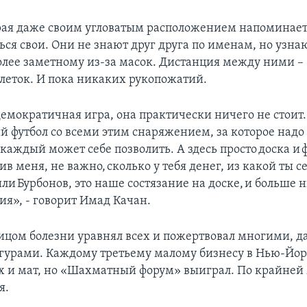
орая даже своим угловатым расположением напоминает
ься свои. Они не знают друг друга по именам, но узнаю
более заметному из-за масок. Дистанция между ними – 
еток. И пока никаких рукопожатий.
емократичная игра, она практически ничего не стоит.
 футбол со всеми этим снаряжением, за которое над
 каждый может себе позволить. А здесь просто доска и
ив меня, не важно, сколько у тебя денег, из какой ты с
ли Бурбонов, это наше состязание на доске, и больше 
ия», - говорит Имад Качан.
лицом болезни уравнял всех и пожертвовал многими, д
урами. Каждому третьему малому бизнесу в Нью-Йо
х и мат, но «Шахматный форум» выиграл. По крайней 
мя.