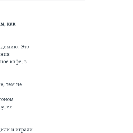
м, как
ндемию. Это
ания
ное кафе, в
е, тем не
ртоном
ругие
дили и играли