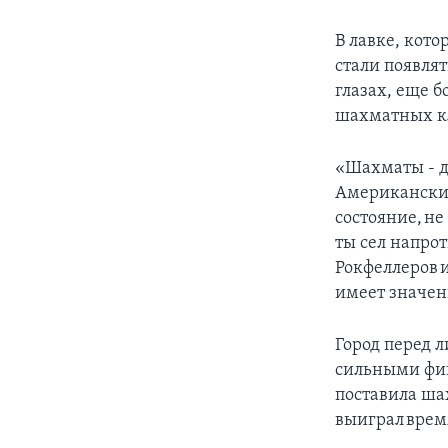
В лавке, кот
стали появлят
глазах, еще 
шахматных кл
«Шахматы - д
Американский
состояние, не
ты сел напрот
Рокфеллеров и
имеет значен
Город перед 
сильными фиг
поставила ша
выиграл вре