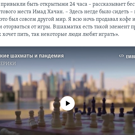
 привыкли быть открытыми 24 часа – рассказывает б
тового места Имад Хачан. – Здесь негде было сидеть – в
это был совсем другой мир. Я всю ночь продавал кофе
и оторваться от игры. В шахматах есть такой элемент 
к хочет пить, так некоторые люди любят играть».
кие шахматы и пандемия
EMB
МЕРИКИ
No media source currently available