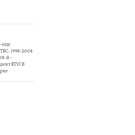
» еще
ТВС. 1998-2004
08-й –
дент RTVI В
орке