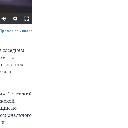
Прямая ссылка
SHARE
в соседнем
ке. По
Раньше там
оласа
px
width
ы». Советский
ижской
нции по
ессионального
 и