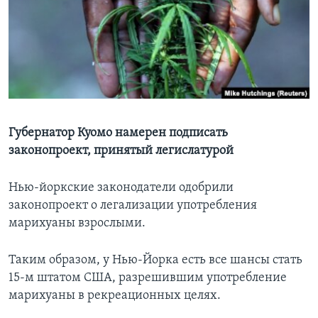
Learning English
СОЦИАЛЬНЫЕ СЕТИ
Языки
Губернатор Куомо намерен подписать
законопроект, принятый легислатурой
Нью-йоркские законодатели одобрили
законопроект о легализации употребления
марихуаны взрослыми.
Таким образом, у Нью-Йорка есть все шансы стать
15-м штатом США, разрешившим употребление
марихуаны в рекреационных целях.