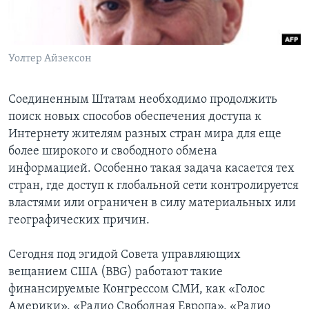
Learning English
Уолтер Айзексон
СОЦИАЛЬНЫЕ СЕТИ
Соединенным Штатам необходимо продолжить
поиск новых способов обеспечения доступа к
Языки
Интернету жителям разных стран мира для еще
более широкого и свободного обмена
информацией. Особенно такая задача касается тех
стран, где доступ к глобальной сети контролируется
властями или ограничен в силу материальных или
географических причин.
Сегодня под эгидой Совета управляющих
вещанием США (BBG) работают такие
финансируемые Конгрессом СМИ, как «Голос
Америки», «Радио Свободная Европа», «Радио