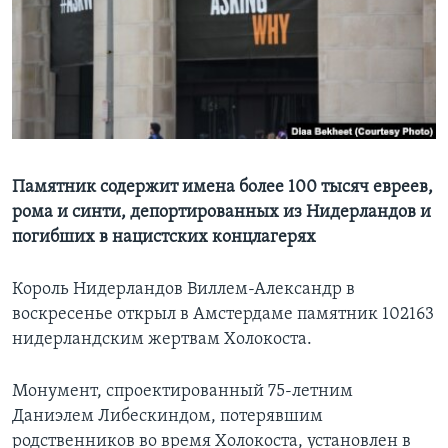
Learning English
СОЦИАЛЬНЫЕ СЕТИ
Языки
Памятник содержит имена более 100 тысяч евреев,
рома и синти, депортированных из Нидерландов и
погибших в нацистских концлагерях
Король Нидерландов Виллем-Александр в
воскресенье открыл в Амстердаме памятник 102163
нидерландским жертвам Холокоста.
Монумент, спроектированный 75-летним
Даниэлем Либескиндом, потерявшим
родственников во время Холокоста, установлен в