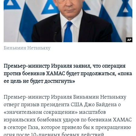
Learning English
СОЦИАЛЬНЫЕ СЕТИ
Биньямин Нетаньяху
Языки
Премьер-министр Израиля заявил, что операция
против боевиков ХАМАС будет продолжаться, «пока
ее цель не будет достигнута»
Премьер-министр Израиля Биньямин Нетаньяху
отверг призыв президента США Джо Байдена о
«значительном сокращении» масштабов
израильских бомбовых ударов по боевикам ХАМАС
в секторе Газа, которое привело бы к прекращению
огня после 10-дневных боевых действий.