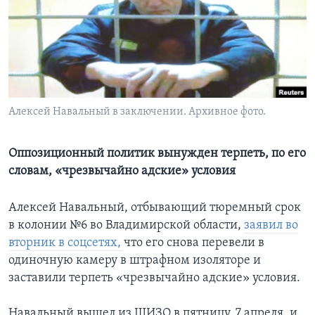
Learning English
СОЦИАЛЬНЫЕ СЕТИ
Алексей Навальный в заключении. Архивное фото.
Языки
Оппозиционный политик вынужден терпеть, по его
словам, «чрезвычайно адские» условия
Алексей Навальный, отбывающий тюремный срок
в колонии №6 во Владимирской области,
заявил во
вторник в соцсетях,
что его снова перевели в
одиночную камеру в штрафном изоляторе и
заставили терпеть «чрезвычайно адские» условия.
Навальный вышел из ШИЗО в пятницу, 7 апреля, и