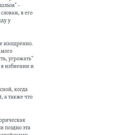
ошлым" -
словам, в его
иду у
ее изощренно.
амого
ть, угрожать"
 в избиении и
сной, когда
, а также что
торическая
и поздно эта