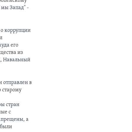
вропейскому
 мы Запад" -
 о коррупции
л
куда его
щества из
И, Навальный
и отправлен в
о старому
ры стран
ные с
апрещены, а
 были