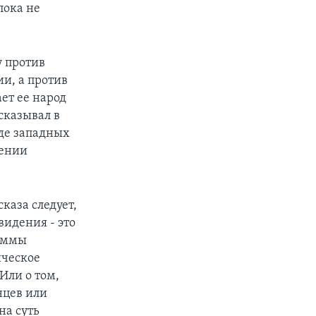
пока не
у против
ии, а против
ает ее народ
сказывал в
де западных
шении
каза следует,
видения - это
раммы
ическое
Или о том,
нцев или
на суть