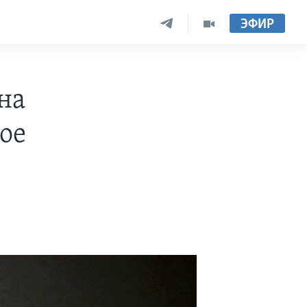
ЭФИР
на
ое