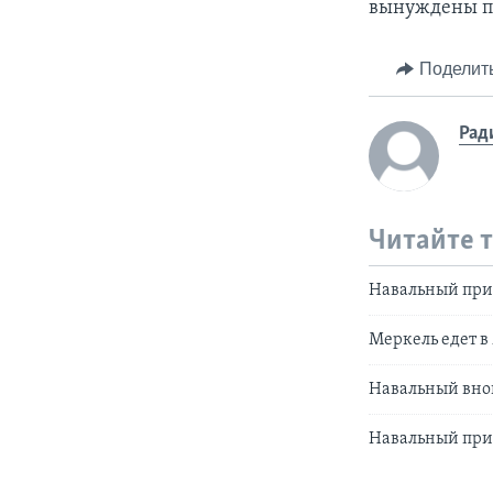
вынуждены по
Поделит
Рад
Читайте 
Навальный при
Меркель едет в 
Навальный внов
Навальный приз