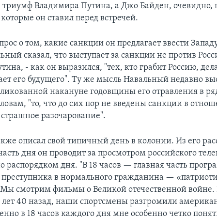
ак триумф Владимира Путина, а Джо Байден, очевидно, 
 которые он ставил перед встречей.
прос о том, какие санкции он предлагает ввести Запад
ьный сказал, что выступает за санкции не против Росс
ина, - как он выразился, "тех, кто грабит Россию, дел
ает его будущего". Ту же мысль Навальный недавно вы
бликованной накануне годовщины его отравления в ря
ловам, "то, что до сих пор не введены санкции в отно
 страшное разочарование".
кже описал свой типичный день в колонии. Из его расс
асть дня он проводит за просмотром российского теле
о распорядком дня. "В 18 часов — главная часть прог
преступника в нормального гражданина — «патриот
 Мы смотрим фильмы о Великой отечественной войне. 
 лет 40 назад, наши спортсмены разгромили америка
енно в 18 часов каждого дня мне особенно четко понят