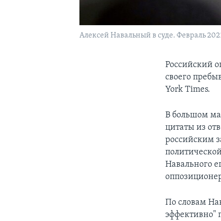
Алексей Навальный в суде. Февраль 2021
Российский о
своего пребы
York Times.
В большом ма
цитаты из от
российским з
политической
Навального е
оппозиционеру
По словам На
эффективно" 