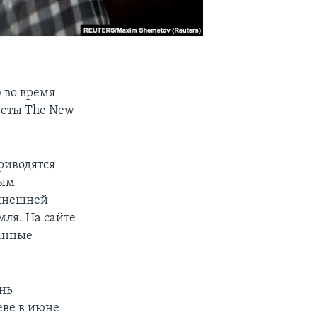
 во время
зеты The New
риводятся
тым
нынешней
мля. На сайте
данные
ень
еве в июне