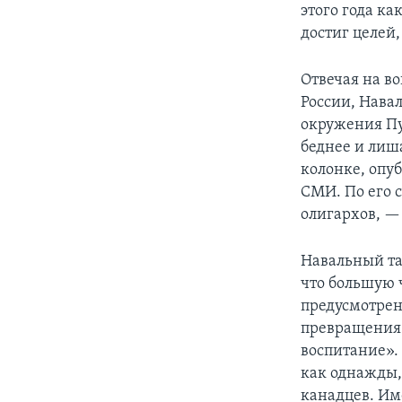
этого года к
достиг целей,
Отвечая на во
России, Навал
окружения Пут
беднее и лиш
колонке, опу
СМИ. По его с
олигархов, —
Навальный та
что большую ч
предусмотрен
превращения 
воспитание».
как однажды,
канадцев. Им