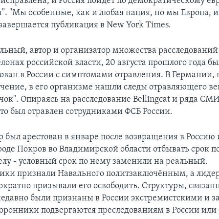
 исправлена, и Россия пойдет по демократическому е
". "Мы особенные, как и любая нация, но мы Европа, и
 завершается публикация в New York Times.
льный, автор и организатор множества расследований
лонах российской власти, 20 августа прошлого года бы
ован в России с симптомами отравления. В Германии, 
ечение, в его организме нашли следы отравляющего ве
чок". Опираясь на расследование Bellingcat и ряда СМ
что был отравлен сотрудниками ФСБ России.
 был арестован в январе после возвращения в Россию 
роде Покров во Владимирской области отбывать срок п
елу - условный срок по нему заменили на реальный.
ки признали Навального политзаключённым, а лиде
ократно призывали его освободить. Структуры, связан
едавно были признаны в России экстремистскими и з
торонники подвергаются преследованиям в России или