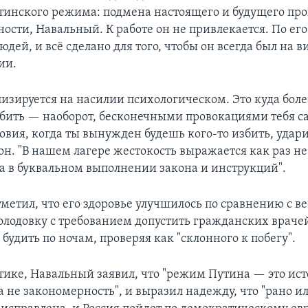
тинского режима: подмена настоящего и будущего пр
ности, Навальный. К работе он не привлекается. По его 
юдей, и всё сделано для того, чтобы он всегда был на в
ии.
лизируется на насилии психологическом. Это куда бол
т бить — наоборот, бесконечными провокациями тебя с
ловия, когда ты вынужден будешь кого-то избить, удари
он. "В нашем лагере жестокость выражается как раз не
 а в буквальном выполнении закона и инструкций".
метил, что его здоровье улучшилось по сравнению с ве
голодовку с требованием допустить гражданских врачей
 будить по ночам, проверяя как "склонного к побегу".
итике, Навальный заявил, что "режим Путина — это ис
а не закономерность", и выразил надежду, что "рано ил