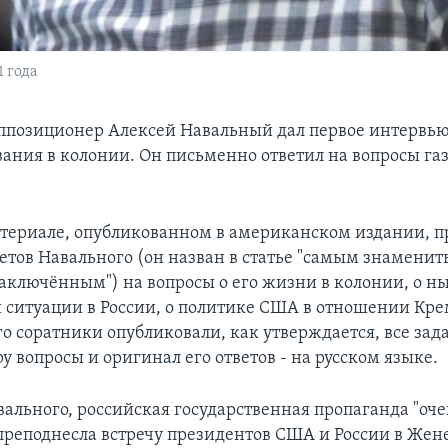
 года
ппозиционер Алексей Навальный дал первое интервью
вания в колонии. Он письменно ответил на вопросы га
териале, опубликованном в американском издании, п
ветов Навального (он назван в статье "самым знамени
аключённым") на вопросы о его жизни в колонии, о 
 ситуации в России, о политике США в отношении Кре
го соратники опубликовали, как утверждается, все за
 вопросы и оригинал его ответов - на русском языке.
вального, российская государственная пропаганда "оч
преподнесла встречу президентов США и России в Жен