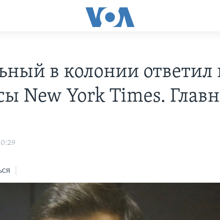
ьный в колонии ответил 
сы New York Times. Главн
20:29
ься