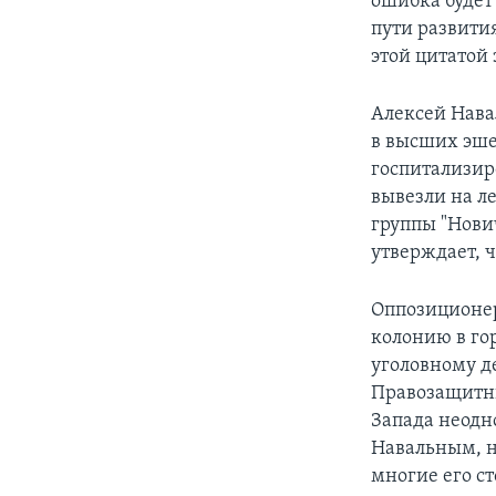
ошибка будет
пути развития
этой цитатой
Алексей Нава
в высших эше
госпитализир
вывезли на л
группы "Нови
утверждает, 
Оппозиционер
колонию в го
уголовному д
Правозащитни
Запада неодн
Навальным, н
многие его с