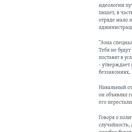
идеологии пу
пишет, в част
отряде мало л
администрац
"Зона специа
Тебя не буду
поставят в ус
- утверждает 
беззакониях,
Навальный от
он объявлял 
его перестали
Говоря о пол
случайность, 