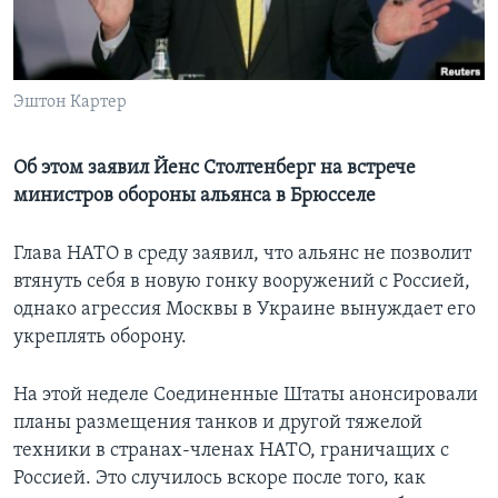
Learning English
СОЦИАЛЬНЫЕ СЕТИ
Эштон Картер
Об этом заявил Йенс Столтенберг на встрече
министров обороны альянса в Брюсселе
Языки
Глава НАТО в среду заявил, что альянс не позволит
втянуть себя в новую гонку вооружений с Россией,
однако агрессия Москвы в Украине вынуждает его
укреплять оборону.
На этой неделе Соединенные Штаты анонсировали
планы размещения танков и другой тяжелой
техники в странах-членах НАТО, граничащих с
Россией. Это случилось вскоре после того, как