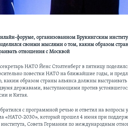
онлайн-форуме, организованном Брукингским институ
поделился своими мыслями о том, каким образом стр
аивать отношения с Москвой
секретарь НАТО Йенс Столтенберг в пятницу поделилс
сительно повестки НАТО на ближайшие годы, и пред
о, каким образом страны альянса должны выстраивать
двумя державами, выступающими против устоявшегос
сии и Китая.
обратился с программной речью и ответил на вопросы 
а «НАТО-2030», который прошел 4 июня при поддер
 института, Совета Германии по международным отн