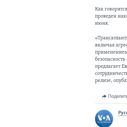
Как говоритс
проведен нак
июня.
«Трансатлант
включая агре
применением
безопасность
предлагает Е
сотрудничеств
релизе, опуб
Поделит
Рус