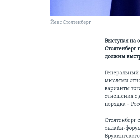
Йенс Столтенберг
Выступая на 
Столтенберг 
должны выстр
Генеральный 
мыслями отно
варианты тог
отношения с 
порядка – Рос
Столтенберг 
онлайн-форум
Брукингского