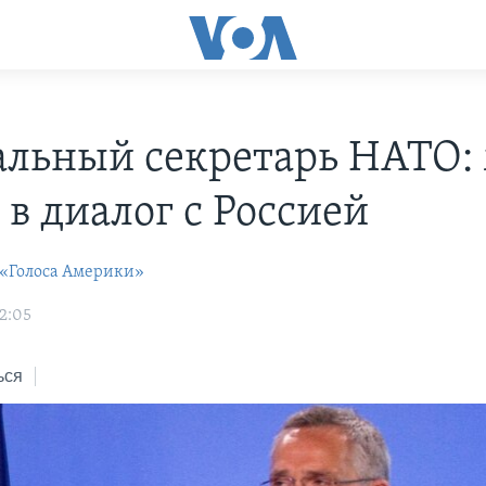
альный секретарь НАТО:
 в диалог с Россией
 «Голоса Америки»
2:05
ься