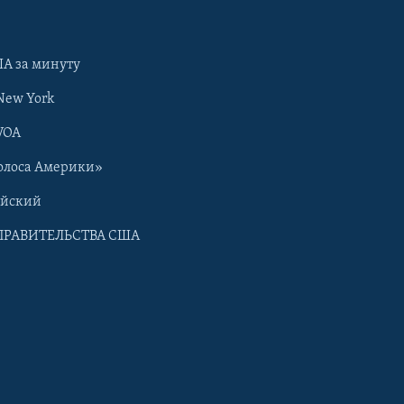
А за минуту
New York
VOA
олоса Америки»
ийский
ПРАВИТЕЛЬСТВА США