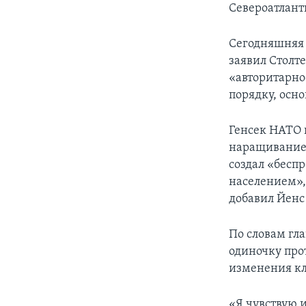
Североатлант
Сегодняшняя 
заявил Столт
«авторитарно
порядку, осн
Генсек НАТО 
наращивание 
создал «бесп
населением»,
добавил Йенс
По словам гл
одиночку прот
изменения кл
«Я чувствую 