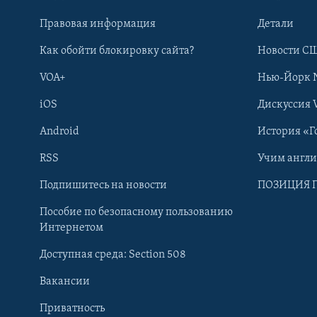
Правовая информация
Детали
Как обойти блокировку сайта?
Новости СШ
VOA+
Нью-Йорк 
iOS
Дискуссия 
Android
История «Г
RSS
Учим англ
Learning English
Подпишитесь на новости
ПОЗИЦИЯ 
Пособие по безопасному пользованию
СОЦИАЛЬНЫЕ СЕТИ
Интернетом
Доступная среда: Section 508
Вакансии
Приватность
Языки