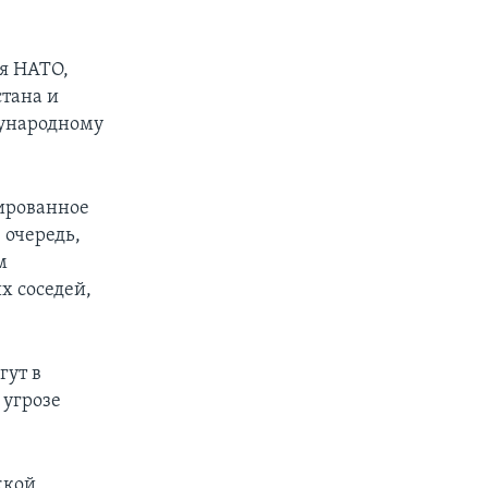
я НАТО,
стана и
дународному
сированное
 очередь,
м
х соседей,
гут в
 угрозе
жкой