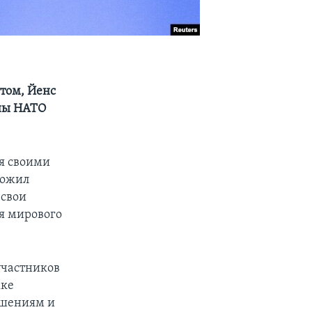
том, Йенс
аны НАТО
я своими
ложил
 свои
я мирового
участников
жке
ошениям и