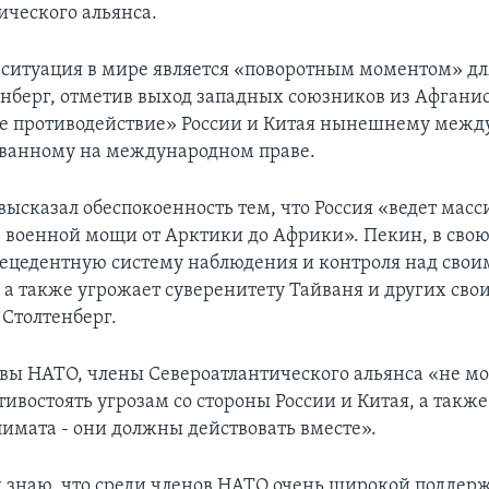
ического альянса.
ситуация в мире является «поворотным моментом» дл
енберг, отметив выход западных союзников из Афгани
е противодействие» России и Китая нынешнему меж
ованному на международном праве.
высказал обеспокоенность тем, что Россия «ведет мас
военной мощи от Арктики до Африки». Пекин, в свою
рецедентную систему наблюдения и контроля над свои
 а также угрожает суверенитету Тайваня и других свои
 Столтенберг.
авы НАТО, члены Североатлантического альянса «не мо
ивостоять угрозам со стороны России и Китая, а также
имата - они должны действовать вместе».
и знаю, что среди членов НАТО очень широкой поддер