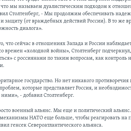
о, что мы называем дуалистическим подходом к отноше
аявил Столтенберг, - Мы продолжим обеспечивать наде
и защиту (от враждебных действий России). В то же 
ожность диалога».
о, что сейчас в отношениях Запада и России наблюдает
о времен «холодной войны», Столтенберг подчеркнул,
ься» с россиянами по таким вопросам, как контроль 
и.
торитарное государство. Но нет никакого противоречи
роблем, которые представляет Россия, и необходимос
 ними», - добавил Столтенберг.
росто военный альянс. Мы еще и политический альян
 механизмы НАТО еще больше, чтобы реагировать на 
явил генсек Североатлантического альянса.