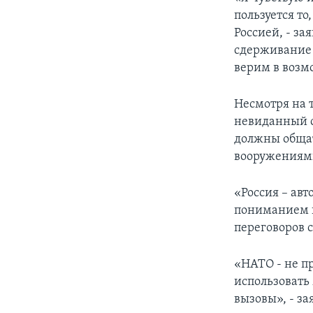
пользуется т
Россией, - з
сдерживание 
верим в возм
Несмотря на т
невиданный с
должны общат
вооружениям
«Россия – ав
пониманием п
переговоров с
«НАТО - не п
использовать
вызовы», - за