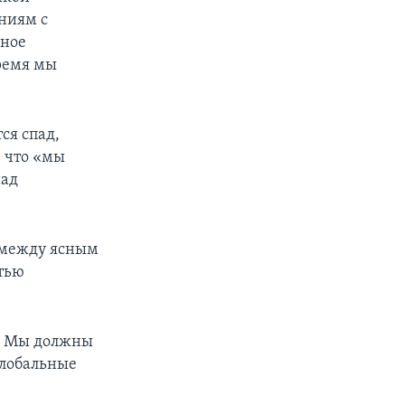
ниям с
жное
время мы
ся спад,
 что «мы
над
я между ясным
тью
с. Мы должны
глобальные