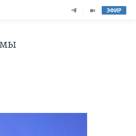
ЭФИР
 мы