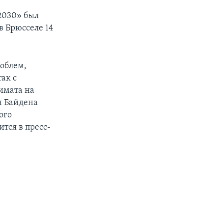
2030» был
в Брюсселе 14
роблем,
ак с
имата на
я Байдена
ого
ится в пресс-