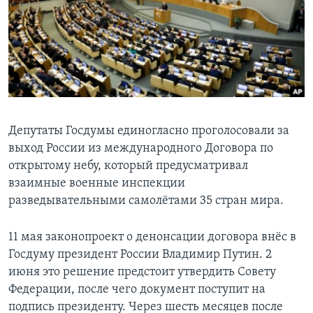
Learning English
СОЦИАЛЬНЫЕ СЕТИ
Языки
Депутаты Госдумы единогласно проголосовали за
выход России из международного Договора по
открытому небу, который предусматривал
взаимные военные инспекции
разведывательными самолётами 35 стран мира.
11 мая законопроект о денонсации договора внёс в
Госдуму президент России Владимир Путин. 2
июня это решение предстоит утвердить Совету
Федерации, после чего документ поступит на
подпись президенту. Через шесть месяцев после