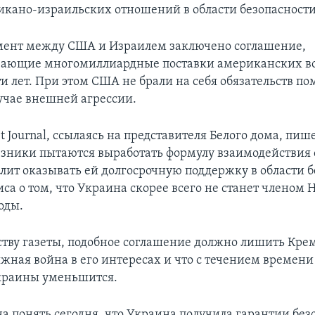
икано-израильских отношений в области безопасности
мент между США и Израилем заключено соглашение,
вающие многомиллиардные поставки американских в
и лет. При этом США не брали на себя обязательств по
учае внешней агрессии.
et Journal, ссылаясь на представителя Белого дома, пише
зники пытаются выработать формулу взаимодействия 
олит оказывать ей долгосрочную поддержку в области б
иса о том, что Украина скорее всего не станет членом 
оды.
ству газеты, подобное соглашение должно лишить Кр
тяжная война в его интересах и что с течением времен
краины уменьшится.
на понять сегодня, что Украина получила гарантии без