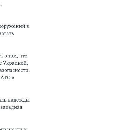
.
ооружений в
могать
т о том, что
с Украиной,
езопасности,
НАТО в
емль надежды
и западная
опасности и