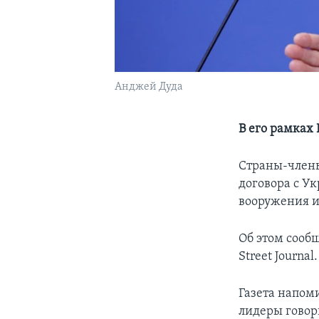
Анджей Дуда
В его рамках
Страны-члены
договора с Ук
вооружения и
Об этом сооб
Street Journal.
Газета напом
лидеры говор