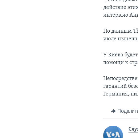
действие этих
интервью Ан
По данным The
июле нынешне
У Киева будет
помощи к ст
Непосредстве
гарантий без
Германия, пи
Поделит
Слу