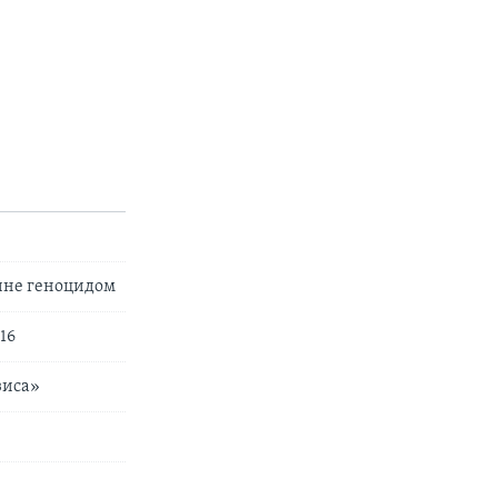
ине геноцидом
16
зиса»