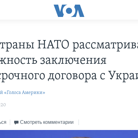
Страны НАТО рассматри
жность заключения
срочного договора с Укр
ей «Голоса Америки»
:20
ься
Смотреть комментарии