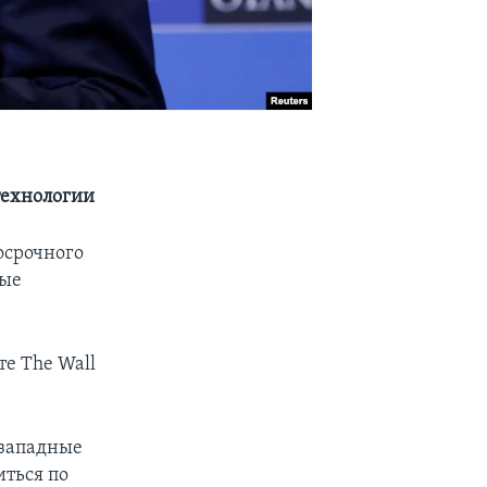
технологии
осрочного
ные
е The Wall
 западные
иться по