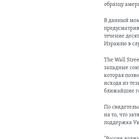
образцу амер
В данный мо
предусматри
течение десят
Израилю в сл
The Wall Stre
западные сою
которая позв
исходя из тез
ближайшие г
По свидетель
на то, что за
поддержка У
"Россия долж