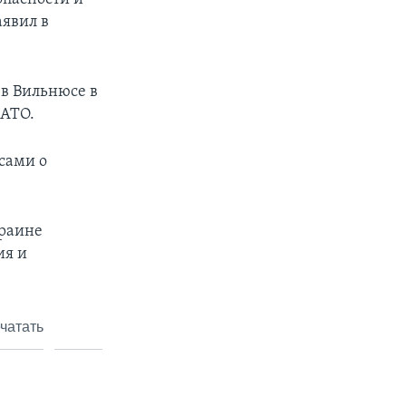
аявил в
 в Вильнюсе в
НАТО.
осами о
краине
ия и
чатать