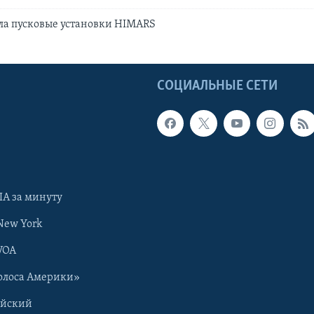
ла пусковые установки HIMARS
Ы
СОЦИАЛЬНЫЕ СЕТИ
А за минуту
New York
VOA
олоса Америки»
ийский