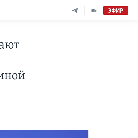
ЭФИР
вают
аиной