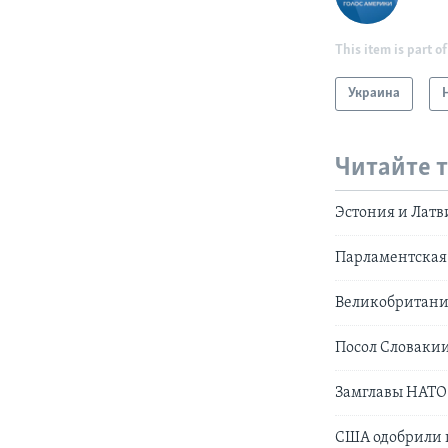
This item is part of
Украина
Читайте 
Эстония и Латв
Парламентская 
Великобритания
Посол Словакии
Замглавы НАТО 
США одобрили 