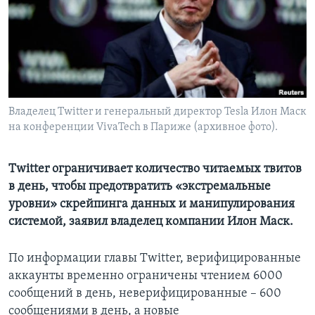
Learning English
СОЦИАЛЬНЫЕ СЕТИ
Владелец Twitter и генеральный директор Tesla Илон Маск
на конференции VivaTech в Париже (архивное фото).
Языки
Twitter ограничивает количество читаемых твитов
в день, чтобы предотвратить «экстремальные
уровни» скрейпинга данных и манипулирования
системой, заявил владелец компании Илон Маск.
По информации главы Twitter, верифицированные
аккаунты временно ограничены чтением 6000
сообщений в день, неверифицированные – 600
сообщениями в день, а новые