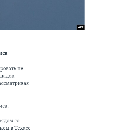
иса
ровать не
ощадок
ассматривая
иса.
рядом со
нем в Техасе