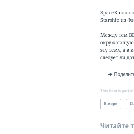
SpaceX пока 
Starship из Ф
Между тем ВВ
окружающую с
эту тему, а в
следует ли да
Поделит
This item is part of
В мире
С
Читайте 