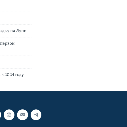
адку на Луне
 первой
в 2024 году