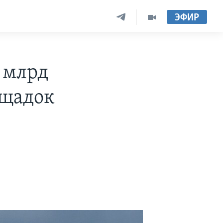
ЭФИР
8 млрд
ощадок