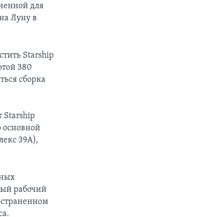
ченной для
на Луну в
тить Starship
отой 380
ться сборка
 Starship
о основной
екс 39A),
ьных
ный рабочий
ространенном
са.