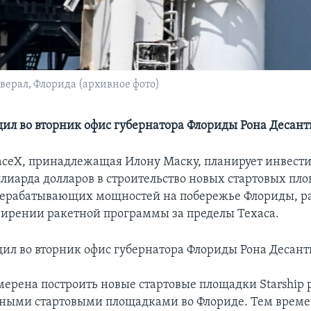
верал, Флорида (архивное фото)
щил во вторник офис губернатора Флориды Рона Десант
ceX, принадлежащая Илону Маску, планирует инвести
ллиарда долларов в строительство новых стартовых пл
ерерабатывающих мощностей на побережье Флориды, р
ширении ракетной программы за пределы Техаса.
щил во вторник офис губернатора Флориды Рона Десант
ерена построить новые стартовые площадки Starship 
ными стартовыми площадками во Флориде. Тем време