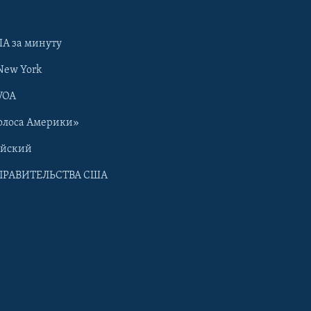
А за минуту
New York
VOA
олоса Америки»
ийский
ПРАВИТЕЛЬСТВА США