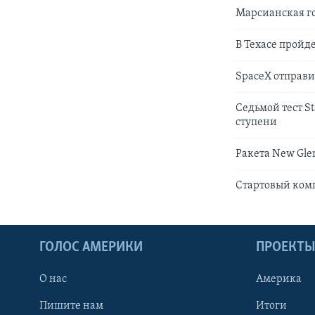
Марсианская г
В Техасе пройд
SpaceX отправи
Седьмой тест S
ступени
Ракета New Gle
Стартовый комп
ГОЛОС АМЕРИКИ
ПРОЕКТ
О нас
Америка
Пишите нам
Итоги