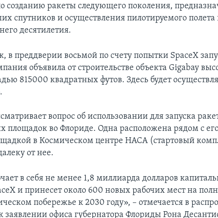
по созданию ракеты следующего поколения, предназна
ших спутников и осуществления пилотируемого полета 
его десятилетия.
, в преддверии восьмой по счету попытки SpaceX запус
мпания объявила от строительстве объекта Gigabay выс
адью 815000 квадратных футов. Здесь будет осуществля
.
матривает вопрос об использовании для запуска ракет
ых площадок во Флориде. Одна расположена рядом с ег
ощадкой в Космическом центре НАСА (стартовый компл
далеку от нее.
чает в себя не менее 1,8 миллиарда долларов капитал
ceX и принесет около 600 новых рабочих мест на пол
ическом побережье к 2030 году», – отмечается в расп
к заявлении офиса губернатора Флориды Рона Десанти