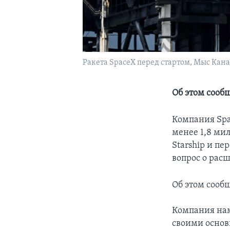
Ракета SpaceX перед стартом, Мыс Кана
Об этом сооб
Компания Spa
менее 1,8 ми
Starship и п
вопрос о рас
Об этом сооб
Компания нам
своими основ