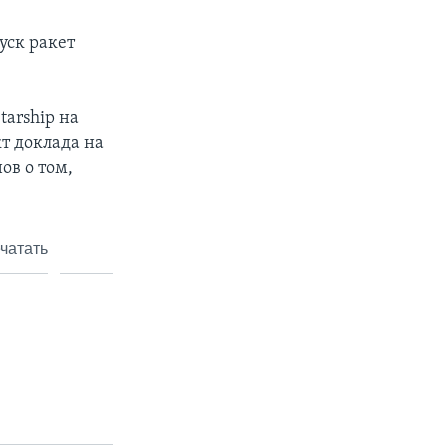
уск ракет
arship на
т доклада на
ов о том,
чатать