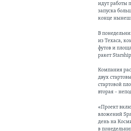
идут работы 
запуска боль
конце нынешн
В понедельник
из Техаса, ко
футов и площ
ракет Starship
Компания расс
двух стартов
стартовой пл
вторая – непо
«Проект вклю
вложений Spa
день на Косм
в понедельни