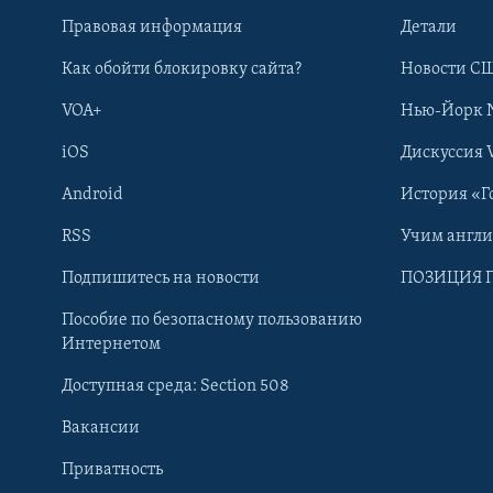
Правовая информация
Детали
Как обойти блокировку сайта?
Новости СШ
VOA+
Нью-Йорк 
iOS
Дискуссия 
Android
История «Г
RSS
Учим англ
Learning English
Подпишитесь на новости
ПОЗИЦИЯ 
Пособие по безопасному пользованию
СОЦИАЛЬНЫЕ СЕТИ
Интернетом
Доступная среда: Section 508
Вакансии
Приватность
Языки