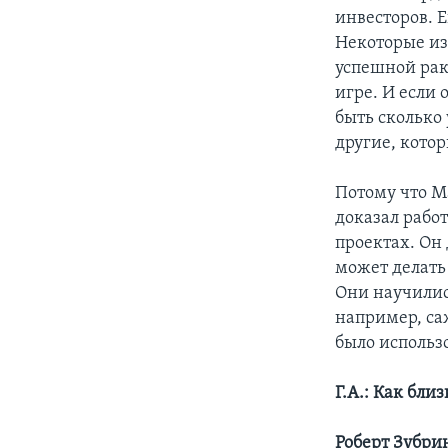
инвесторов. 
Некоторые из
успешной рак
игре. И если
быть сколько 
другие, кото
Потому что М
доказал работ
проектах. Он
может делать 
Они научилис
например, са
было использо
Г.А.:
Как близ
Роберт Зубри