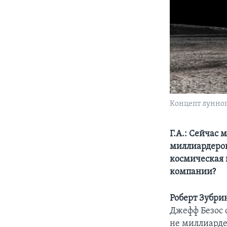
Концепт лунног
Г.А.: Сейчас
миллиардеров
космическая 
компании?
Роберт Зубри
Джефф Безос с
не миллиарде