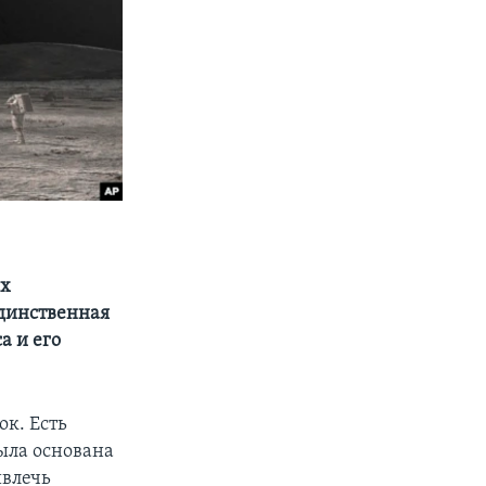
их
единственная
а и его
ок. Есть
была основана
ивлечь