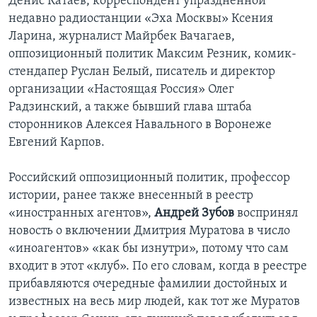
Денис Катаев, корреспондент упраздненной
недавно радиостанции «Эха Москвы» Ксения
Ларина, журналист Майрбек Вачагаев,
оппозиционный политик Максим Резник, комик-
стендапер Руслан Белый, писатель и директор
организации «Настоящая Россия» Олег
Радзинский, а также бывший глава штаба
сторонников Алексея Навального в Воронеже
Евгений Карпов.
Российский оппозиционный политик, профессор
истории, ранее также внесенный в реестр
«иностранных агентов»,
Андрей Зубов
воспринял
новость о включении Дмитрия Муратова в число
«иноагентов» «как бы изнутри», потому что сам
входит в этот «клуб». По его словам, когда в реестре
прибавляются очередные фамилии достойных и
известных на весь мир людей, как тот же Муратов