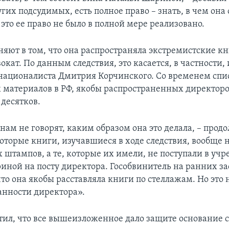
угих подсудимых, есть полное право – знать, в чем она
 это ее право не было в полной мере реализовано.
яют в том, что она распространяла экстремистские кн
кат. По данным следствия, это касается, в частности,
националиста Дмитрия Корчинского. Со временем спи
материалов в РФ, якобы распространенных директоро
 десятков.
нам не говорят, каким образом она это делала, – прод
которые книги, изучавшиеся в ходе следствия, вообще 
 штампов, а те, которые их имели, не поступали в уч
иной на посту директора. Гособвинитель на ранних з
то она якобы расставляла книги по стеллажам. Но это 
занности директора».
тил, что все вышеизложенное дало защите основание с