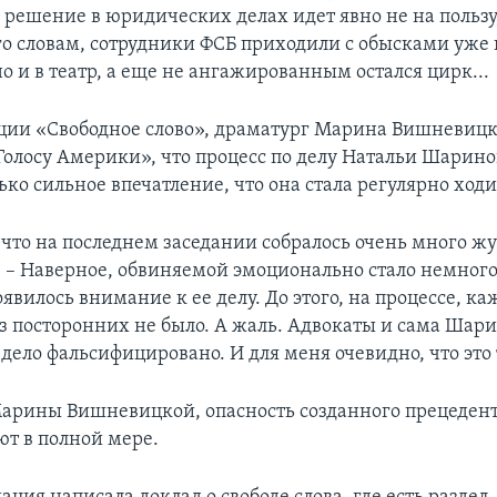
 решение в юридических делах идет явно не на пользу
го словам, сотрудники ФСБ приходили с обысками уже 
о и в театр, а еще не ангажированным остался цирк...
ции «Свободное слово», драматург Марина Вишневиц
Голосу Америки», что процесс по делу Натальи Шарин
ько сильное впечатление, что она стала регулярно ходи
 что на последнем заседании собралось очень много жу
. – Наверное, обвиняемой эмоционально стало немного
явилось внимание к ее делу. До этого, на процессе, ка
з посторонних не было. А жаль. Адвокаты и сама Шар
 дело фальсифицировано. И для меня очевидно, что это 
рины Вишневицкой, опасность созданного прецедент
ют в полной мере.