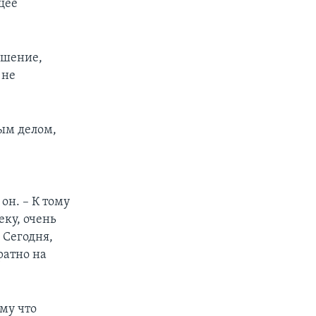
щее
ешение,
 не
ным делом,
он. – К тому
ку, очень
 Сегодня,
ратно на
му что