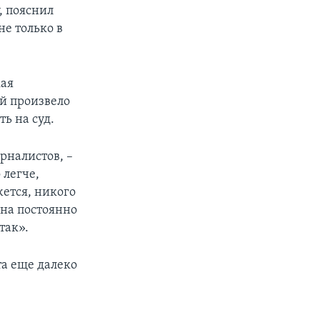
, пояснил
не только в
кая
ой произвело
ть на суд.
рналистов, –
 легче,
жется, никого
ина постоянно
так».
а еще далеко