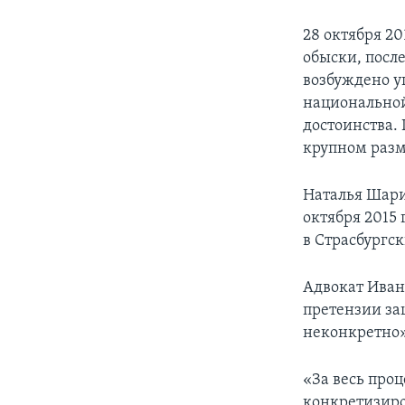
28 октября 2
обыски, посл
возбуждено у
национальной
достоинства. 
крупном разм
Наталья Шари
октября 2015 
в Страсбургск
Адвокат Иван
претензии за
неконкретно»
«За весь проц
конкретизиров