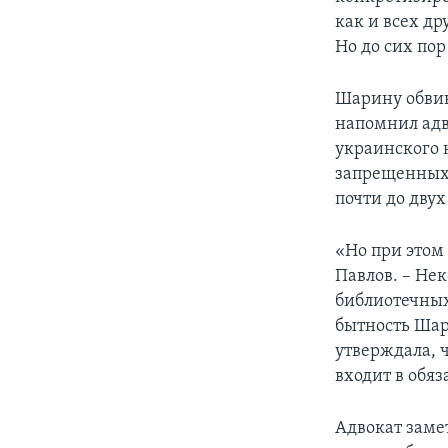
как и всех др
Но до сих пор
Шарину обвин
напомнил адво
украинского 
запрещенных 
почти до двух
«Но при этом 
Павлов. – Не
библиотечных
бытность Шар
утверждала, ч
входит в обя
Адвокат заме