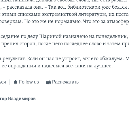
ция написала доклад о свободе слова, где есть раздел
 – рассказала она. – Так вот, библиотекари уже боятся 
 этими списками экстремисткой литературы, их пост
оверкам. Но это же не нормально. Что это за атмосфе
седание по делу Шариной назначено на понедельник, 
 прения сторон, после него последнее слово и затем пр
результат. Если он нас не устроит, мы его обжалуем. 
а ее оправдании и надеемся все-таки на лучшее.
ься
Follow us
Распечатать
тор Владимиров