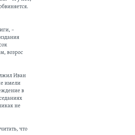
 обвиняется.
иги, –
 издания
сок
м, возрос
олжил Иван
не имели
реждение в
аседаниях
никак не
читать, что