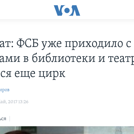
ат: ФСБ уже приходило с
ами в библиотеки и театр
тся еще цирк
иров
й, 2017 13:26
ься