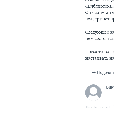
«Наша ассоциа
«Библиотека»,
Они запуганы
подвергают пр
Следующее за
нем состоятся
Посмотрим на 
настаивать н
Поделит
Вик
This item is part of