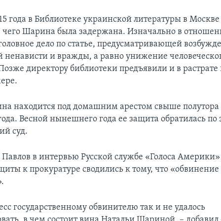
015 года в Библиотеке украинской литературы в Москв
е чего Шарина была задержана. Изначально в отношен
головное дело по статье, предусматривающей возбужд
 ненависти и вражды, а равно унижение человеческо
Позже директору библиотеки предъявили и в растрате 
ере.
на находится под домашним арестом свыше полутора л
года. Весной нынешнего года ее защита обратилась по 
ий суд.
 Павлов в интервью Русской службе «Голоса Америки» 
щиты к прокуратуре сводились к тому, что «обвинение
.
есс государственному обвинителю так и не удалось
ать, в чем состоит вина Натальи Шариной, – добавил о