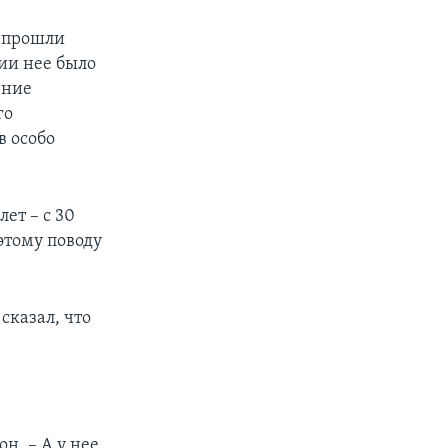
е прошли
ии нее было
ение
го
в особо
ет – с 30
этому поводу
сказал, что
н. – А у нее,