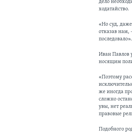
дело необход
ходатайство.
«Но суд, даже
отказав нам,
последовало»
Иван Павлов 
носящим поли
«Поэтому рас
исключительн
же иногда пр
сложно остан
увы, нет реал
правовые рел
Подобного ро