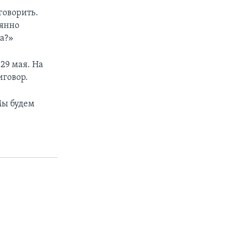
говорить.
оянно
ра?»
29 мая. На
иговор.
Мы будем