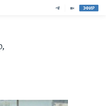
ЭФИР
,