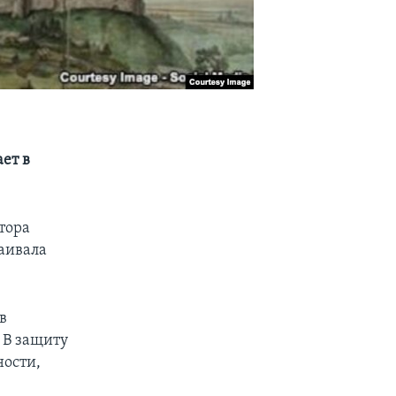
ет в
тора
аивала
в
 В защиту
ности,