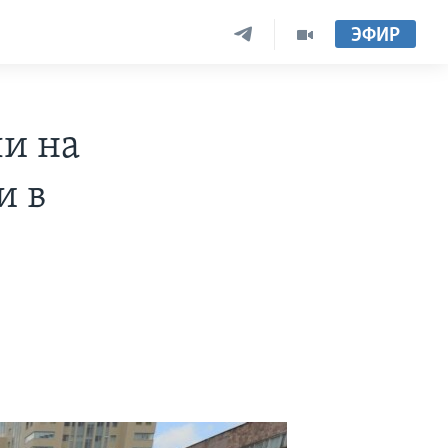
ЭФИР
и на
и в