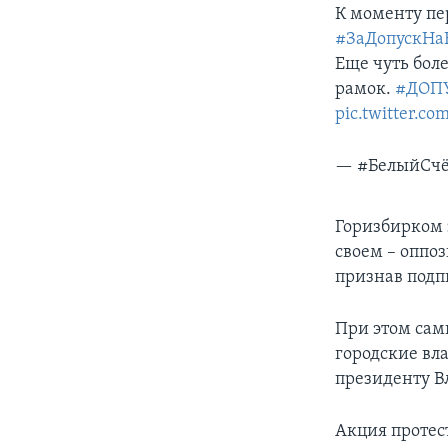
К моменту пе
#ЗаДопускНа
Еще чуть бол
рамок.
#ДОП
pic.twitter.
— #БелыйСчё
Горизбирком 
своем – оппо
признав подп
При этом сам
городские вл
президенту В
Акция протес