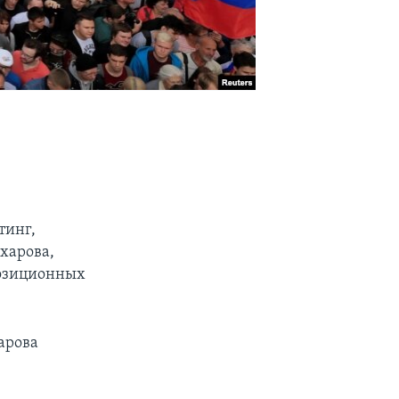
тинг,
харова,
позиционных
арова