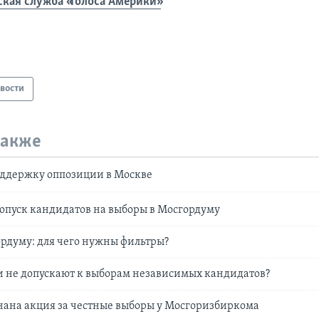
ская служба «Голоса Америки»
вости
также
ддержку оппозиции в Москве
опуск кандидатов на выборы в Мосгордуму
рдуму: для чего нужны фильтры?
и не допускают к выборам независимых кандидатов?
нана акция за честные выборы у Мосгоризбиркома