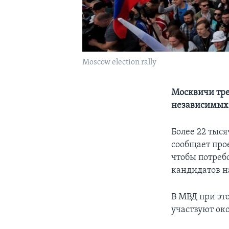
Moscow election rally
Москвичи тре
независимых
Более 22 тыс
сообщает про
чтобы потреб
кандидатов н
В МВД при эт
участвуют око