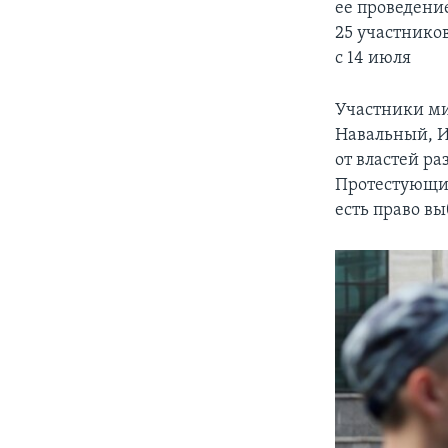
ее проведени
25 участнико
с 14 июля
Участники ми
Навальный, И
от властей р
Протестующие
есть право вы