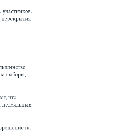
. участников.
о перекрытия
ольшинстве
на выборы,
ют, что
, нелояльных
азрешение на