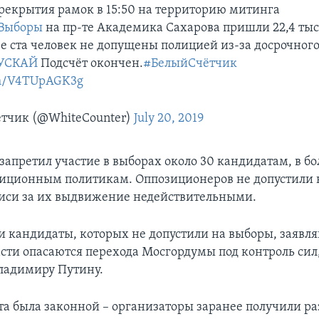
рекрытия рамок в 15:50 на территорию митинга
Выборы
на пр-те Академика Сахарова пришли 22,4 тыс
ее ста человек не допущены полицией из-за досрочног
УСКАЙ
Подсчёт окончен.
#БелыйСчётчик
com/V4TUpAGK3g
тчик (@WhiteCounter)
July 20, 2019
запретил участие в выборах около 30 кандидатам, в б
зиционным политикам. Оппозиционеров не допустили 
иси за их выдвижение недействительными.
и кандидаты, которых не допустили на выборы, заявля
асти опасаются перехода Мосгордумы под контроль сил
ладимиру Путину.
та была законной – организаторы заранее получили р