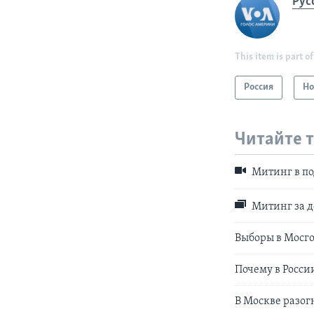
Рус
This item is part of
Россия
Но
Читайте 
Митинг в по
Митинг за д
Выборы в Мосго
Почему в Росси
В Москве разог