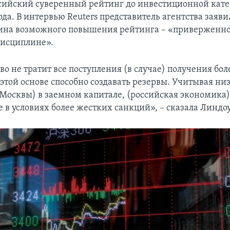
сийский суверенный рейтинг до инвестиционной кате
ода. В интервью Reuters представитель агентства заяви
ина возможного повышения рейтинга – «приверженно
дисциплине».
о не тратит все поступления (в случае) получения бо
 этой основе способно создавать резервы. Учитывая ни
(Москвы) в заемном капитале, (российская экономика
 в условиях более жестких санкций», – сказала Линдоу