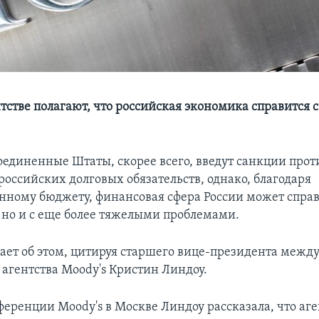
тстве полагают, что российская экономика справится с
оединенные Штаты, скорее всего, введут санкции прот
оссийских долговых обязательств, однако, благодаря
нному бюджету, финансовая сфера России может справ
, но и с еще более тяжелыми проблемами.
щает об этом, цитируя старшего вице-президента межд
 агентства Moody's Кристин Линдоу.
ференции Moody's в Москве Линдоу рассказала, что аг