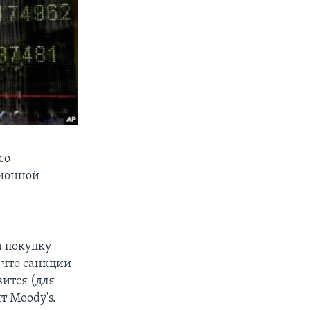
со
ционной
а покупку
 что санкции
ится (для
т Moody's.