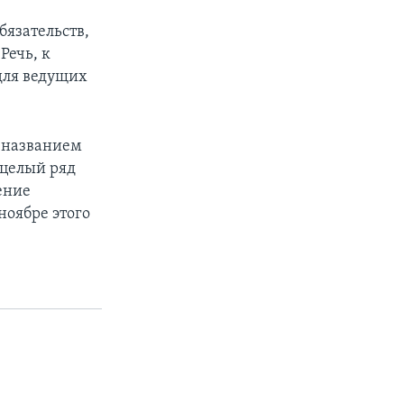
бязательств,
Речь, к
для ведущих
 названием
 целый ряд
ение
ноябре этого