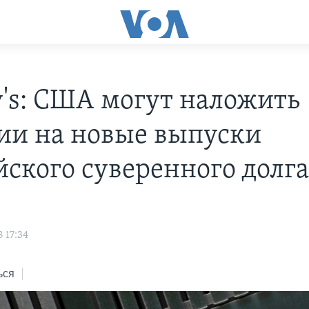
's: США могут наложить
ии на новые выпуски
йского суверенного долг
 17:34
ься