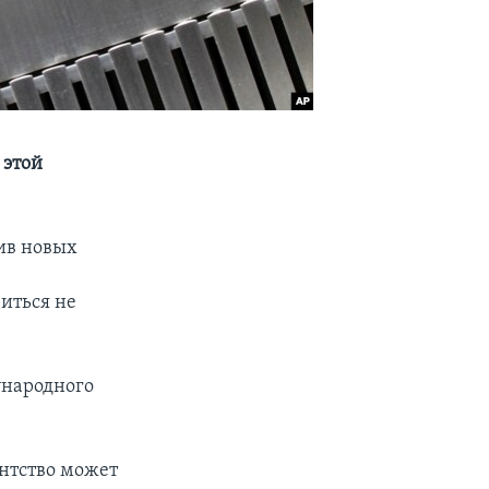
 этой
ив новых
иться не
ународного
ентство может