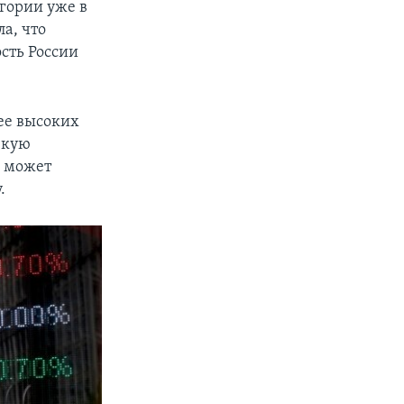
гории уже в
ла, что
сть России
лее высоких
зкую
) может
.