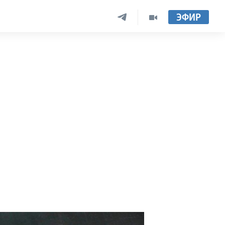
ЭФИР
а