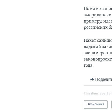
Помимо запре
американские
примеру, иде
российских б
Пакет санкци
«адский зако
злонамеренны
законопроекта
года.
Поделит
This item is part of
Экономика