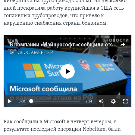
кибератаки на трубопровод Colonial, на несколько
дней прекратила работу крупнейшая в США сеть
топливных трубопроводов, что привело к
нарушению снабжения страны бензином.
В компании «Майкрософт» сообщили о хакерской атаке на USAID
by
ГОЛОС АМЕРИКИ
No media source currently available
0:00
2:14
Как сообщили в Microsoft в четверг вечером, в
результате последней операции Nobelium, были