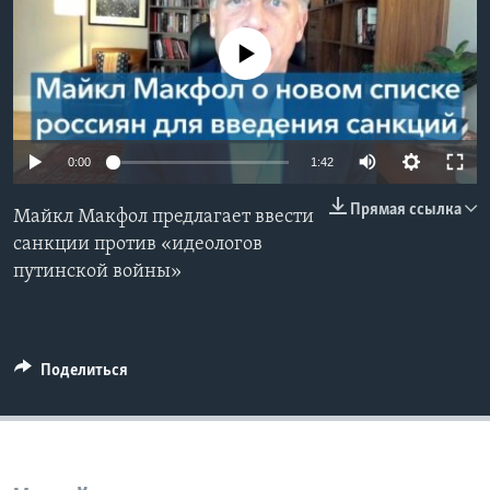
Learning English
No media source currently available
СОЦИАЛЬНЫЕ СЕТИ
0:00
1:42
Языки
Прямая ссылка
Майкл Макфол предлагает ввести
санкции против «идеологов
путинской войны»
Поделиться