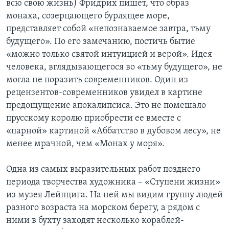
всю свою жизнь) Фридрих пишет, что образ
монаха, созерцающего бурлящее море,
представляет собой «непознаваемое завтра, тьму
будущего». По его замечанию, постичь бытие
«можно только святой интуицией и верой». Идея
человека, вглядывающегося во «тьму будущего», не
могла не поразить современников. Один из
рецензентов-современников увидел в картине
предощущение апокалипсиса. Это не помешало
прусскому королю приобрести ее вместе с
«парной» картиной «Аббатство в дубовом лесу», не
менее мрачной, чем «Монах у моря».
Одна из самых выразительных работ позднего
периода творчества художника – «Ступени жизни»
из музея Лейпцига. На ней мы видим группу людей
разного возраста на морском берегу, а рядом с
ними в бухту заходят несколько кораблей-