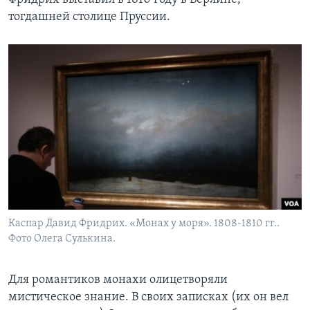
тогдашней столице Пруссии.
Каспар Давид Фридрих. «Монах у моря». 1808-1810 гг..
Фото Олега Сулькина.
Для романтиков монахи олицетворяли
мистическое знание. В своих записках (их он вел