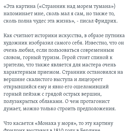
«Эта картина («Странник над морем тумана»)
напоминает мне, сколь мал я сам, но также то,
сколь полна чудес эта жизнь», - писал Фридрих.
Как считают историки искусства, в образе путника
художник изобразил самого себя. Известно, что он
очень любил, если пользоваться современным
словом, горный туризм. Герой стоит спиной к
зрителю, что также является для мастера очень
характерным приемом. Странник остановился на
вершине скалистого выступа и лицезреет
открывшийся ему и явно его ошеломивший
горный пейзаж с грядой острых вершин,
полузакрытых облаками. О чем протагонист
думает, можно только строить предположения.
Что касается «Монаха у моря», то эту картину
Фридрих выставил в 1810 году в Берлине,