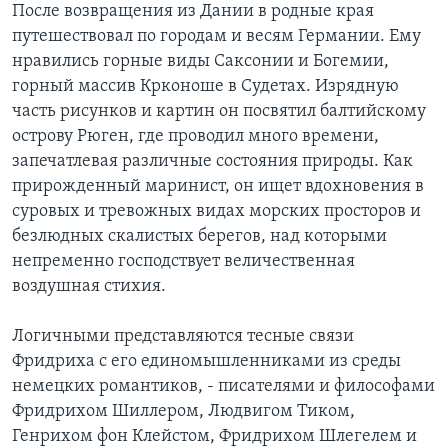
После возвращения из Дании в родные края
путешествовал по городам и весям Германии. Ему
нравились горные виды Саксонии и Богемии,
горный массив Крконоше в Судетах. Изрядную
часть рисунков и картин он посвятил балтийскому
острову Рюген, где проводил много времени,
запечатлевая различные состояния природы. Как
прирожденный маринист, он ищет вдохновения в
суровых и тревожных видах морских просторов и
безлюдных скалистых берегов, над которыми
непременно господствует величественная
воздушная стихия.
Логичными представляются тесные связи
Фридриха с его единомышленниками из среды
немецких романтиков, - писателями и философами
Фридрихом Шиллером, Людвигом Тиком,
Генрихом фон Клейстом, Фридрихом Шлегелем и