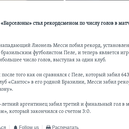
Барселоны» стал рекордсменом по числу голов в матч
нападающий Лионель Месси побил рекорд, установле
бразильским футболистом Пеле, и теперь является иг
большее число голов, выступая за один клуб.
 после того как он сравнялся с Пеле, который забил 643
клуб «Сантос» в его родной Бразилии, Месси забил рек
лону».
3-летний аргентинец забил третий и финальный гол в м
м», который закончился со счетом 3:0.
ься
Follow us
Распечатать