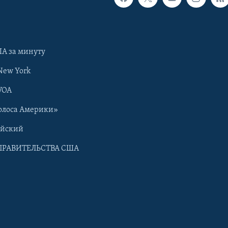
А за минуту
New York
VOA
олоса Америки»
ийский
ПРАВИТЕЛЬСТВА США