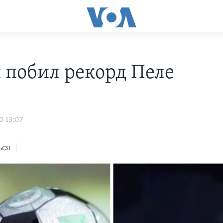
 побил рекорд Пеле
s
0 13:07
ься