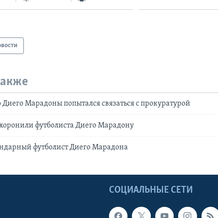
овости
также
 Диего Марадоны попытался связаться с прокуратурой
охоронили футболиста Диего Марадону
ендарный футболист Диего Марадона
Ы
СОЦИАЛЬНЫЕ СЕТИ