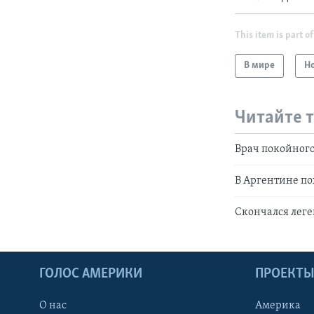
This item is part of
В мире
Н
Читайте 
Врач покойного
В Аргентине п
Скончался лег
ГОЛОС АМЕРИКИ
ПРОЕКТ
О нас
Америка