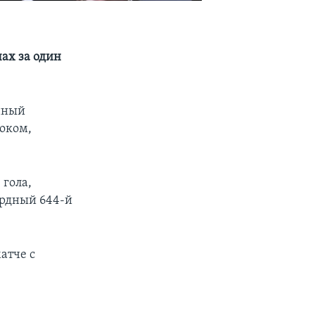
ах за один
нный
роком,
 гола,
ордный 644-й
атче с