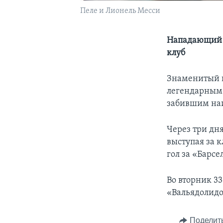
Пеле и Лионель Месси
Нападающий «
клуб
Знаменитый 
легендарным 
забившим наи
Через три дня
выступая за 
гол за «Барсе
Во вторник 3
«Вальядолидо
Поделит