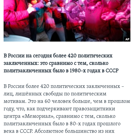
Learning English
СОЦИАЛЬНЫЕ СЕТИ
Языки
В России на сегодня более 420 политических
заключенных: это сравнимо с тем, сколько
политзаключенных было в 1980-х годах в СССР
В России более 420 политических заключенных –
лиц, лишённых свободы по политическим
мотивам. Это на 60 человек больше, чем в прошлом
году, что, как подчеркивают правозащитники
центра «Мемориал», сравнимо с тем, сколько
политзаключенных было в 80-х годах прошлого
века в СССР. Абсолютное большинство из них