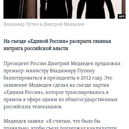
Learning English
Владимир Путин и Дмитрий Медведев
СОЦИАЛЬНЫЕ СЕТИ
На съезде «Единой России» раскрыта главная
интрига российской власти
Языки
Президент России Дмитрий Медведев предложил
премьер-министру Владимиру Путину
баллотироваться в президенты в 2012 году. Это
заявление Медведев сделал на съезде партия
«Единая Россия», которое транслировалось в
прямом в эфире одним из общегосударственных
российских телеканалов.
Медведев заявил: «Я считаю, что было бы
правильно, чтобы съезд поддержал кандидатуру