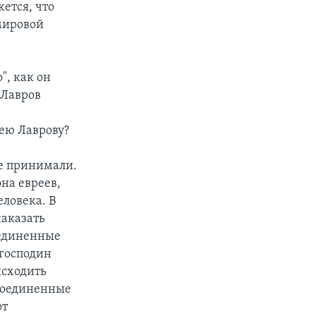
ется, что
мировой
", как он
 Лавров
гею Лаврову?
ее принимали.
она евреев,
ловека. В
наказать
оединенные
 господин
исходить
 Соединенные
от