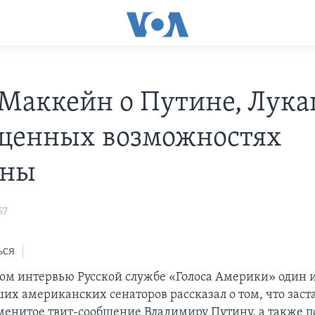
Маккейн о Путине, Лук
щенных возможностях
ины
57
ься
ом интервью Русской службе «Голоса Америки» один 
их американских сенаторов рассказал о том, что заст
менитое твит-сообщение Владимиру Путину, а также п