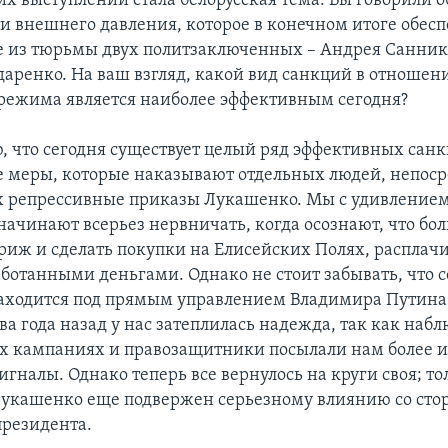
их выступлений стала белорусская тема. Вы говорили о
и внешнего давления, которое в конечном итоге обес
 из тюрьмы двух политзаключенных – Андрея Санник
аренко. На ваш взгляд, какой вид санкций в отношен
 режима является наиболее эффективным сегодня?
ю, что сегодня существует целый ряд эффективных санк
е меры, которые наказывают отдельных людей, непос
 репрессивные приказы Лукашенко. Мы с удивлением
начинают всерьез нервничать, когда осознают, что бо
ариж и сделать покупки на Елисейских Полях, расплач
аботанными деньгами. Однако не стоит забывать, что 
ходится под прямым управлением Владимира Путина.
ва года назад у нас затеплилась надежда, так как наб
 кампаниях и правозащитники посылали нам более 
гналы. Однако теперь все вернулось на круги своя; тол
укашенко еще подвержен серьезному влиянию со сто
президента.