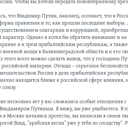
оссии. Чтобы вы хотели передать новоизбранному пре
юсь, что Владимир Путин, наконец, осознает, что в Рос
 форма правления и то, как прошли последние выборы.
существованием олигархии и коррупцией, приобретш
характер. Однако я хотел бы обратить внимание и на 
Украине и к трем прибалтийским республикам, а также
военной мощи в Калининградской области и к его св
 этого всего можно сделать вывод, что у господина Пу
 российской империи. Отсюда – серьезное беспокойство
ешательством России в дела прибалтийских республ
значно находится ближе к российской сфере влияния, 
 союзу.
ние несколько лет у вас сложились особые отношения 
Владимиром Путиным. Я вижу, вы уже улыбаетесь. В 
а в Москве начались протесты, вы написали в своем тв
рогой Влад, "арабская весна" уже у тебя по соседству".