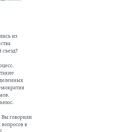
лись из
ства
 съезд?
оцесс.
 такие
еделенных
демократия
мов.
льнюс.
. Вы говорили
 вопросов в