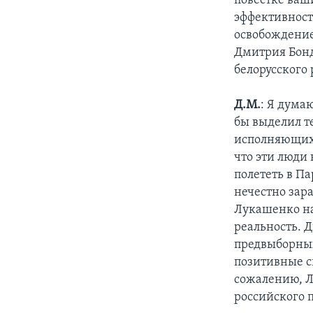
повестке ваш
эффективност
освобождение
Дмитрия Бонд
белорусского
Д.М.
: Я дума
бы выделил т
исполняющих
что эти люди 
полететь в П
нечестно зар
Лукашенко на
реальность. Д
предвыборных
позитивные си
сожалению, Л
российского 