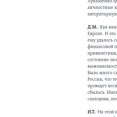
Лукашенко од
личностные к
авторитарную
Д.М.
: Как ва
Европе. И это
ему удалось с
финансовой п
привилегиям,
состояние эк
выживаемость
Было много си
России, что т
проведет лег
сбылось. Име
санкциям, не
И.Т.
: На этой