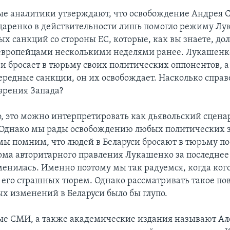
ые аналитики утверждают, что освобождение Андрея 
аренко в действительности лишь помогло режиму Л
ых санкций со стороны ЕС, которые, как вы знаете, д
европейцами несколькими неделями ранее. Лукашенк
и бросает в тюрьму своих политических оппонентов, а 
чередные санкции, он их освобождает. Насколько справ
 зрения Запада?
о, это можно интерпретировать как дьявольский сцена
 Однако мы рады освобождению любых политических 
 мы помним, что людей в Беларуси бросают в тюрьму по
рма авторитарного правления Лукашенко за последнее
менилась. Именно поэтому мы так радуемся, когда ког
 его страшных тюрем. Однако рассматривать такое по
ых изменений в Беларуси было бы глупо.
ые СМИ, а также академические издания называют А