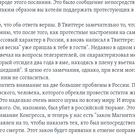
ироде этого послания. Это было сообщение непосредст
 таким образом вы хотели поддержать протестующих в
ю, что оба ответа верны. В Твиттере замечательно то, ч
мню, что после того, как протестные настроения на са
совый характер в России, я вновь написал в Твиттере:
ая весна" уже пришла к тебе в гости". Недавно в одном 
твечал на вопросы телезрителей, он охарактеризовал м
орый отсидел два года в яме, находясь в плену у вьетна
сшедший". Я ценю его замечания, однако, при всем мо
 ним не согласиться.
ратить внимание на две большие проблемы в России. П
ского, человека, которого обрекли провести остаток ж
Это наделало очень много шума по всему миру. И втора
кого. Он, напомню, был убит в российской тюрьме. Это
мание Конгресса, и теперь у нас есть "закон Магнитск
влен на то, чтобы наказать тех, кто был непосредстве
его смерти. Этот закон будет привязан к отмене попра