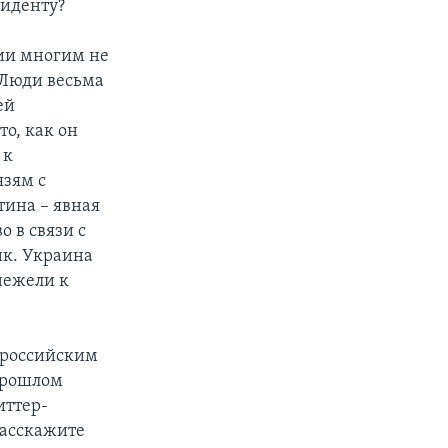
зиденту?
сии многим не
 Люди весьма
ей
то, как он
 к
язям с
тина – явная
 в связи с
ик. Украина
нежели к
с российским
прошлом
иттер-
 Расскажите