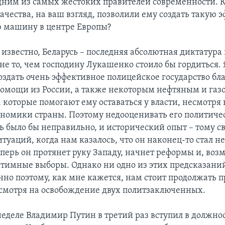
ним из самых жестоких правителей современности. 
ачества, на ваш взгляд, позволили ему создать такую
 машину в центре Европы?
м известно, Беларусь – последняя абсолютная диктатура 
 не то, чем господину Лукашенко стоило бы гордиться. 
оздать очень эффективное полицейское государство бл
омощи из России, а также некоторым нефтяным и га
 которые помогают ему оставаться у власти, несмотря
ономики страны. Поэтому недооценивать его политич
 было бы неправильно, и исторический опыт – тому св
туаций, когда нам казалось, что он наконец-то стал н
еперь он протянет руку Западу, начнет реформы и, воз
итимные выборы. Однако ни одно из этих предсказаний
нно поэтому, как мне кажется, нам стоит продолжать п
смотря на освобождение двух политзаключенных.
 неделе Владимир Путин в третий раз вступил в должно