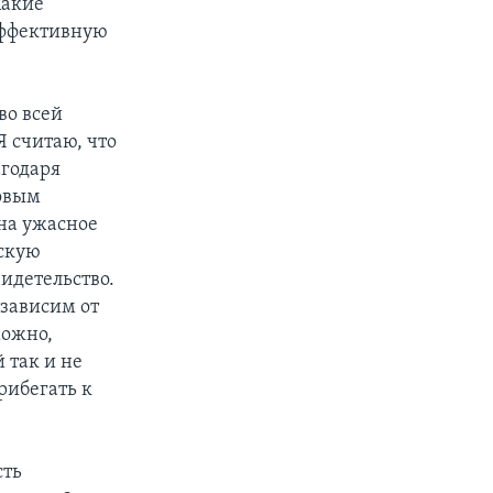
Какие
 эффективную
во всей
Я считаю, что
агодаря
зовым
 на ужасное
ескую
идетельство.
езависим от
можно,
 так и не
рибегать к
сть