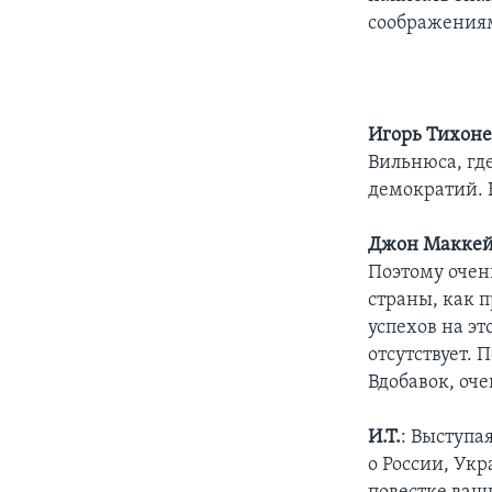
соображениям
Игорь Тихоне
Вильнюса, гд
демократий. Н
Джон Маккей
Поэтому очен
страны, как 
успехов на эт
отсутствует. 
Вдобавок, оч
И.Т.
: Выступа
о России, Ук