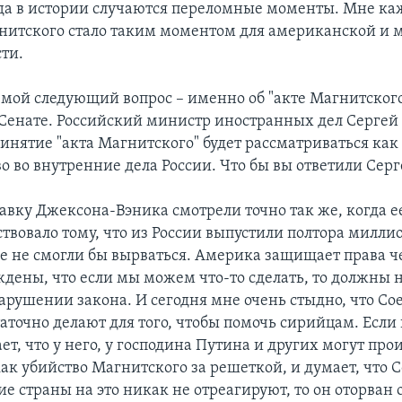
да в истории случаются переломные моменты. Мне каж
нитского стало таким моментом для американской и 
ти.
, мой следующий вопрос – именно об "акте Магнитского
 Сенате. Российский министр иностранных дел Сергей
ринятие "акта Магнитского" будет рассматриваться как
о во внутренние дела России. Что бы вы ответили Сер
равку Джексона-Вэника смотрели точно так же, когда 
ствовало тому, что из России выпустили полтора милли
е не смогли бы вырваться. Америка защищает права че
дены, что если мы можем что-то сделать, то должны 
арушении закона. И сегодня мне очень стыдно, что С
аточно делают для того, чтобы помочь сирийцам. Если
ет, что у него, у господина Путина и других могут про
как убийство Магнитского за решеткой, и думает, что
е страны на это никак не отреагируют, то он оторван 