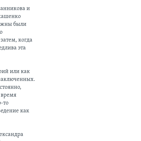
Санникова и
укашенко
олжны были
о
затем, когда
едлива эта
рий или как
заключенных.
стоянно,
 время
о-то
ведение как
лександра