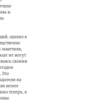
б
печило
ова и
ии
ций, однако я
редственно
 заметили,
льше не могут
иваясь своими
сегодня
 Это
людатели на
или менее
ько теперь, к
роны