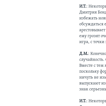
И.Т.
: Некотор
Дмитрия Бонд
избежать нов
обсуждаться 
арестовывает 
ему грозят о
игра, с точки
Д.М.
: Конечн
случайность.
Вместе с тем
поскольку фо
ничуть не из
выпускают из
знак серьезн
И.Т.
: Некотор