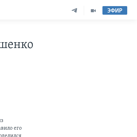
ЭФИР
ашенко
из
авило его
оделился