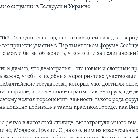
и о ситуации в Беларуси и Украине.
нко:
Господин сенатор, несколько дней назад вы верну
е вы приняли участие в Парламентском форуме Сообще
е могли бы вы объяснить, что это был за политический
н:
Я думаю, что демократия – это новый и сложный пр
ь важно, чтобы в подобных мероприятиях участвовали
прибалтийские государства, которые уже достигли опр
ом поприще, а также такие страны, как Беларусь, где 
Поэтому нельзя переоценить важность такого рода фору
ень приятно побывать в таком красивом городе, как Ви
я с речью в литовской столице, вы затронули много тем
раине, Молдове, Грузии. Однако одним из краеугольных