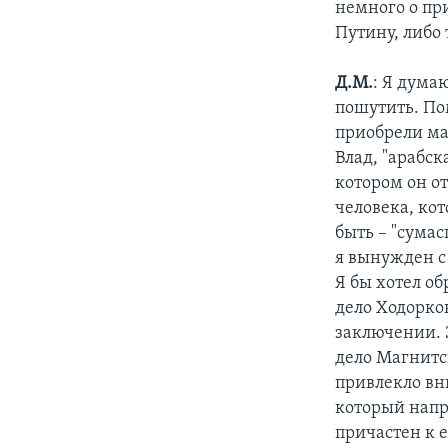
немного о пр
Путину, либо
Д.М.
: Я дума
пошутить. По
приобрели мас
Влад, "арабск
котором он о
человека, кот
быть – "сума
я вынужден с
Я бы хотел об
дело Ходорков
заключении. 
дело Магнитс
привлекло вни
который напра
причастен к 