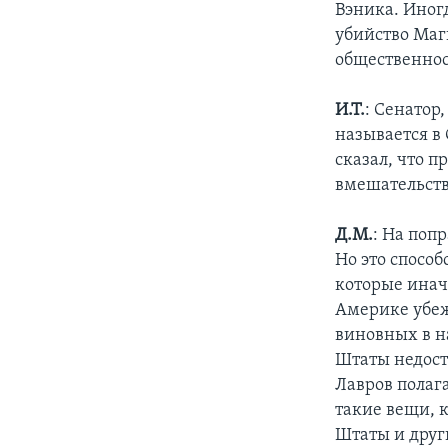
Вэника. Иног
убийство Маг
общественнос
И.Т.
: Сенатор
называется в
сказал, что п
вмешательств
Д.М.
: На поп
Но это способ
которые инач
Америке убеж
виновных в н
Штаты недост
Лавров полага
такие вещи, 
Штаты и други