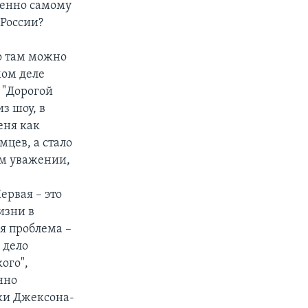
венно самому
 России?
то там можно
мом деле
 "Дорогой
из шоу, в
еня как
мцев, а стало
ем уважении,
ервая – это
изни в
я проблема –
 дело
ого",
нно
вки Джексона-