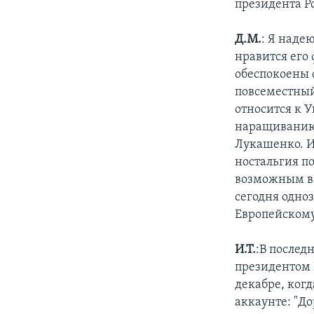
президента Р
Д.М.
: Я наде
нравится его
обеспокоены 
повсеместный 
относится к 
наращиванию 
Лукашенко. Из
ностальгия по
возможным вм
сегодня одно
Европейскому
И.Т.
:В послед
президентом 
декабре, когд
аккаунте: "До