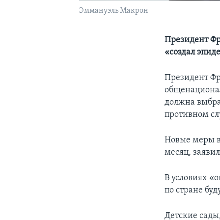
Эммануэль Макрон
Президент Фр
«создал эпи
Президент Фр
общенационал
должна выбрат
противном сл
Новые меры вс
месяц, заяви
В условиях «
по стране буд
Детские сады