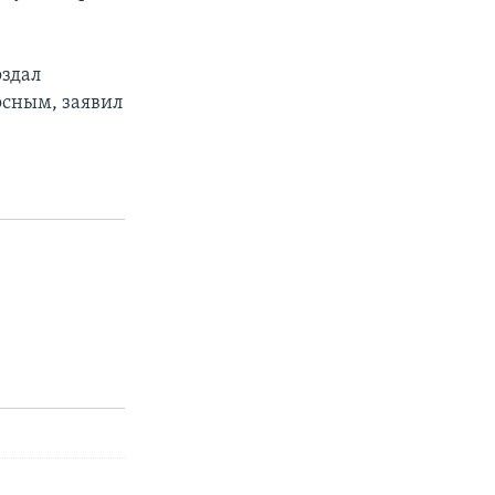
оздал
осным, заявил