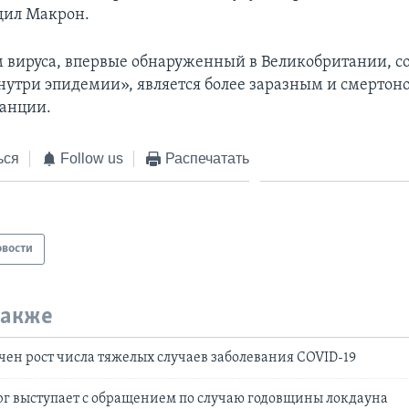
щил Макрон.
вируса, впервые обнаруженный в Великобритании, с
утри эпидемии», является более заразным и смертон
анции.
ься
Follow us
Распечатать
овости
также
чен рост числа тяжелых случаев заболевания COVID-19
рг выступает с обращением по случаю годовщины локдауна