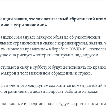
анции заявил, что так называемый «британский шта
демию внутри эпидемии»
анции Эммануэль Макрон объявил об ужесточении
ьных ограничений в связи с коронавирусом, заявив, ч
ь «новое направление» в борьбе с COVID-19 , посколь
учае она рискует «потерять контроль» над вирусом.
тупают в силу в субботу и будут действовать по крайн
л Макрон в телевизионном обращении к стране.
ограниченного локдауна» сохранится комендантский ч
ут ограничены, а людей попросят работать из дома.
, начальные и средние школы будут закрыты как мин