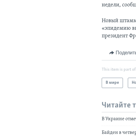
недели, сооб
Новый штамм 
«эпидемию вн
президент Фр
Поделит
This item is part of
В мире
Н
Читайте 
В Украине отме
Байден в четве