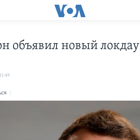
н объявил новый локда
11:49
ься