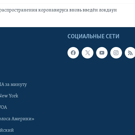
 распространения коронавируса вновь введён локдаун
Ы
СОЦИАЛЬНЫЕ СЕТИ
А за минуту
New York
VOA
олоса Америки»
ийский