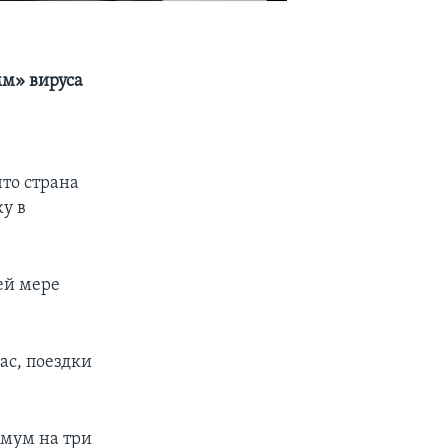
мм» вируса
то страна
ку в
ей мере
ас, поездки
имум на три