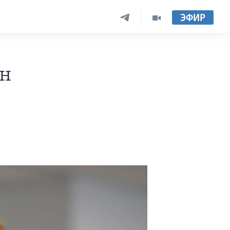
ЭФИР
ун