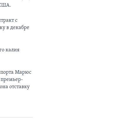
 США.
тракт с
ку в декабре
го калия
спорта Марюс
о премьер-
она отставку