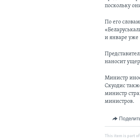
поскольку он
По его слова
«Беларуськали
и январе уже
Представител
наносит ущер
Министр инос
Скуодис также
министр стра
министров.
Поделит
This item is part of