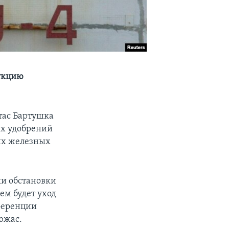
укцию
тас Бартушка
ых удобрений
ких железных
ки обстановки
м будет уход
нференции
южас.