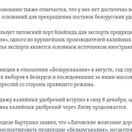
омпании также отмечается, что у нее нет достаточно 
оснований для прекращения поставок белорусских уд
ользует литовский порт Клайпеда для экспорта продукц
ия», одного из крупнейших производителей калийных
атья экспорта является основным источником иностра
кции в отношении «Беларуськалия» в августе, год спу
х выборов в Беларуси и последовавших за ними массо
прессий со стороны правящего режима.
одажу калийных удобрений вступил в силу 8 декабря, 
вка калийных удобрений через Литву продолжается.
еделе Бартушка заявил, что «Литовские железные дор
анспортировать продукцию «Беларуськалия», несмотря