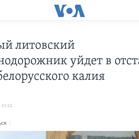
ый литовский
нодорожник уйдет в отст
белорусского калия
 01:12
ься