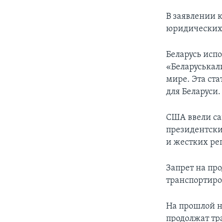
В заявлении к
юридических 
Беларусь исп
«Беларуськал
мире. Эта ст
для Беларуси.
США ввели сан
президентски
и жестких ре
Запрет на пр
транспортиро
На прошлой н
продолжат тр