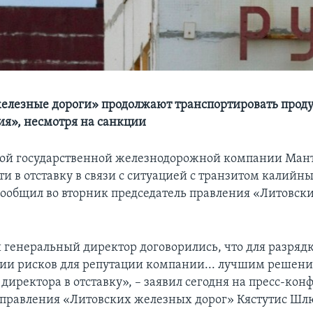
елезные дороги» продолжают транспортировать прод
ия», несмотря на санкции
кой государственной железнодорожной компании Ман
ти в отставку в связи с ситуацией с транзитом калийн
 сообщил во вторник председатель правления «Литовс
 генеральный директор договорились, что для разряд
и рисков для репутации компании... лучшим решение
директора в отставку», – заявил сегодня на пресс-ко
 правления «Литовских железных дорог» Кястутис Шл