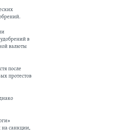
веских
обрений.
ии
 удобрений в
нной валюты
стя после
вых протестов
однако
оги»
 на санкции,