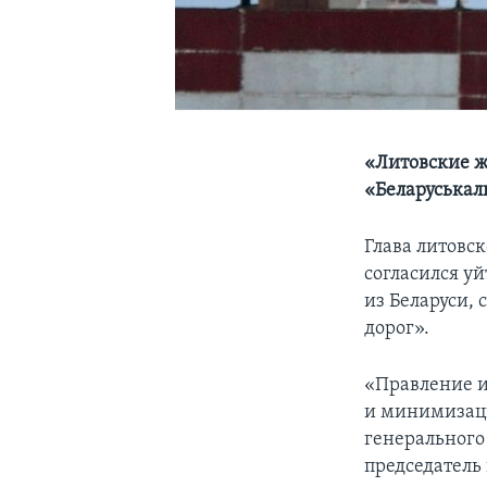
«Литовские ж
«Беларуськал
Глава литовс
согласился уй
из Беларуси,
дорог».
«Правление и
и минимизаци
генерального 
председатель