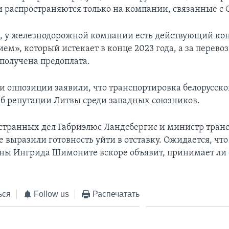
и распространяются только на компании, связанные с
м, у железнодорожной компании есть действующий кон
ем», который истекает в конце 2023 года, а за перевоз
 получена предоплата.
и оппозиции заявили, что транспортировка белорусско
б репутации Литвы среди западных союзников.
транных дел Габриэлюс Ландсбергис и министр тран
 выразили готовность уйти в отставку. Ожидается, чт
ны Ингрида Шимоните вскоре объявит, принимает ли 
ься
Follow us
Распечатать