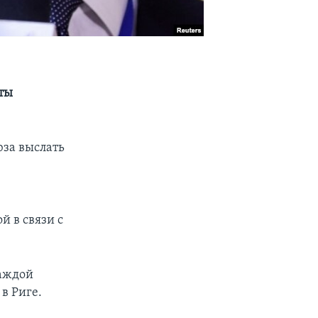
уты
за выслать
 в связи с
каждой
в Риге.