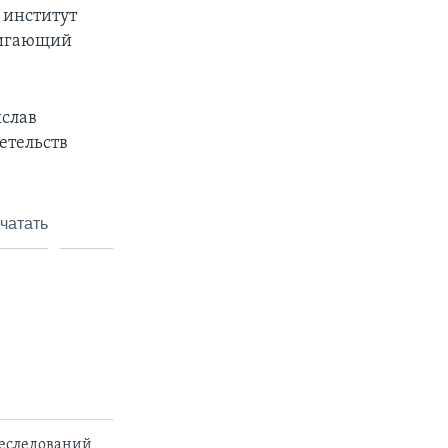
 институт
вигающий
ыслав
етельств
чатать
реследований