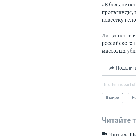
«В большинст
пропаганды,
повестку гено
Литва понизи
российского п
массовых убий
Поделит
This item is part of
В мире
Н
Читайте 
Ингрида Шим