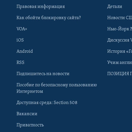
Правовая информация
Детали
Как обойти блокировку сайта?
Новости СШ
VOA+
Нью-Йорк 
iOS
Дискуссия 
Android
История «Г
RSS
Учим англ
Learning English
Подпишитесь на новости
ПОЗИЦИЯ 
Пособие по безопасному пользованию
СОЦИАЛЬНЫЕ СЕТИ
Интернетом
Доступная среда: Section 508
Вакансии
Приватность
Языки