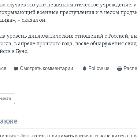
ве случаев это уже не дипломатическое учреждение, а
 покрывающий военные преступления и в целом прод
цида», – сказал он.
ла уровень дипломатических отношений с Россией, в
осла, в апреле прошлого года, после обнаружения свид
ств в Буче.
ься
Смотреть комментарии
Follow us
Распе
овости
также
оните: Литва готова принимать россиян, спасающихся от п