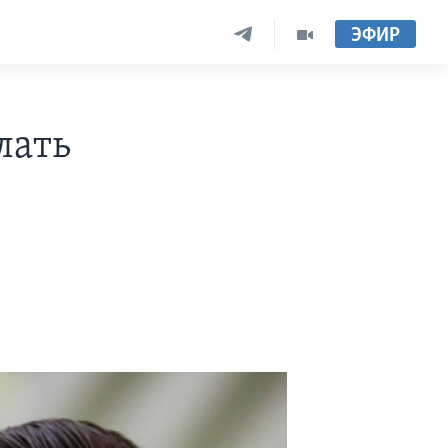
ЭФИР
лать