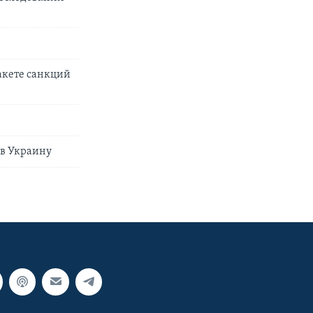
акете санкций
 в Украину