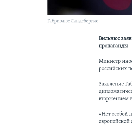
Габриэлюс Ландсбергис
Вильнюс заяв
пропаганды
Министр инос
российских п
Заявление Га
дипломатичес
вторжением в
«Нет особой п
европейской 