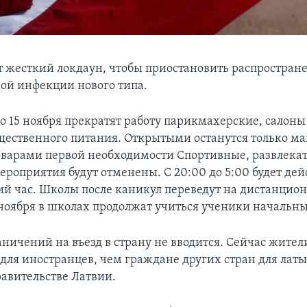
т жесткий локдаун, чтобы приостановить распростран
ой инфекции нового типа.
по 15 ноября прекратят работу парикмахерские, салоны
щественного питания. Открытыми останутся только ма
варами первой необходимости Спортивные, развлека
ероприятия будут отменены. С 20:00 до 5:00 будет дей
й час. Школы после каникул переведут на дистанцио
1 ноября в школах продолжат учиться ученики начальны
аничений на въезд в страну не вводится. Сейчас жител
 для иностранцев, чем граждане других стран для лат
равительстве Латвии.