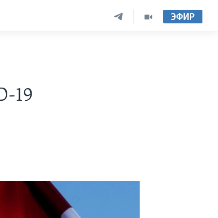
ЭФИР
D-19