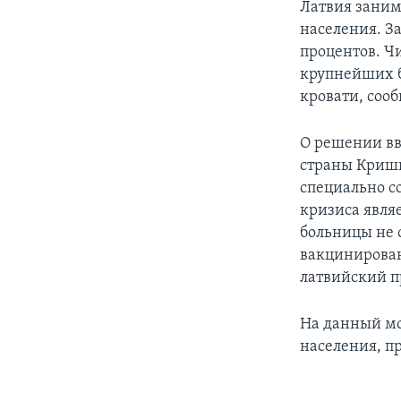
Латвия заним
населения. З
процентов. Ч
крупнейших б
кровати, сооб
О решении вв
страны Кришь
специально с
кризиса явля
больницы не 
вакцинирован
латвийский п
На данный мо
населения, пр