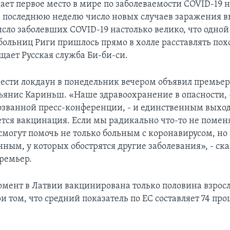
ает первое место в мире по заболеваемости COVID-19 
а последнюю неделю число новых случаев заражения в
исло заболевших СOVID-19 настолько велико, что одной
ольниц Риги пришлось прямо в холле расставлять по
щает Русская служба Би-би-си.
ести локдаун в понедельник вечером объявил премье
янис Кариньш. «Наше здравоохранение в опасности, -
озванной пресс-конференции, - и единственным выход
ется вакцинация. Если мы радикально что-то не помен
смогут помочь не только больным с коронавирусом, но
ным, у которых обострятся другие заболевания», - ска
ремьер.
мент в Латвии вакцинирована только половина взрос
и том, что средний показатель по ЕС составляет 74 про