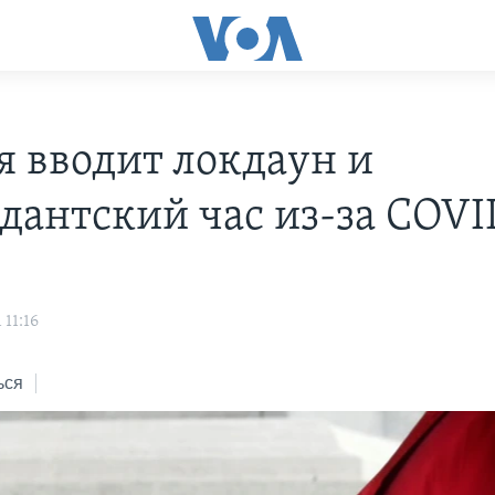
я вводит локдаун и
дантский час из-за COVI
 11:16
ься