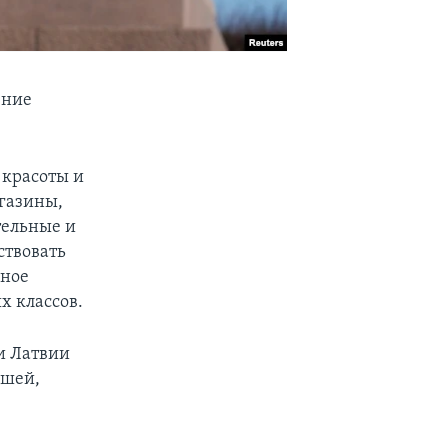
ение
 красоты и
газины,
тельные и
ствовать
нное
х классов.
и Латвии
ышей,