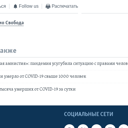
ься
Follow us
Распечатать
ио Свобода
также
я амнистия»: пандемия усугубила ситуацию с правами челов
тки умерло от COVID-19 свыше 1000 человек
 тысяча умерших от COVID-19 за сутки
Ы
СОЦИАЛЬНЫЕ СЕТИ