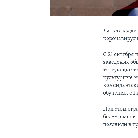
Латвия вводи
коронавирусн
С 21 октября 
заведения об
торгующие то
культурные м
комендантски
обучение, с 
При этом огр
более опасны
пояснили в п