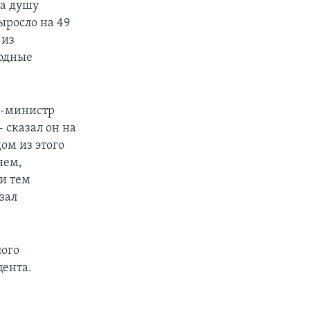
на душу
ыросло на 49
 из
ходные
р-министр
 сказал он на
ом из этого
яем,
 и тем
зал
лого
цента.