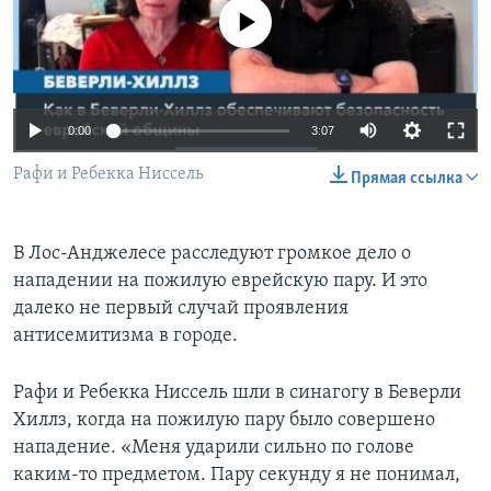
No media source currently available
Learning English
СОЦИАЛЬНЫЕ СЕТИ
0:00
3:07
Рафи и Ребекка Ниссель
Прямая ссылка
Языки
В Лос-Анджелесе расследуют громкое дело о
нападении на пожилую еврейскую пару. И это
далеко не первый случай проявления
антисемитизма в городе.
Рафи и Ребекка Ниссель шли в синагогу в Беверли
Хиллз, когда на пожилую пару было совершено
нападение. «Меня ударили сильно по голове
каким-то предметом. Пару секунду я не понимал,