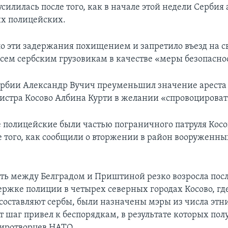
силилась после того, как в начале этой недели Сербия
их полицейских.
ло эти задержания похищением и запретило въезд на 
сем сербским грузовикам в качестве «меры безопасно
рбии Александр Вучич преуменьшил значение ареста
стра Косово Албина Курти в желании «спровоцироват
полицейские были частью пограничного патруля Косо
е того, как сообщили о вторжении в район вооруженны
ь между Белградом и Приштиной резко возросла после
ержке полиции в четырех северных городах Косово, гд
составляют сербы, были назначены мэры из числа этн
т шаг привел к беспорядкам, в результате которых по
иротворцев НАТО.