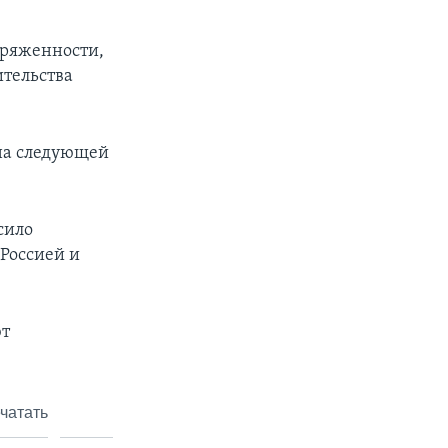
пряженности,
ительства
 на следующей
сило
 Россией и
ют
чатать