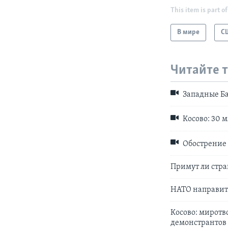
This item is part of
В мире
С
Читайте 
Западные Ба
Косово: 30 
Обострение 
Примут ли стра
НАТО направит
Косово: миротв
демонстрантов