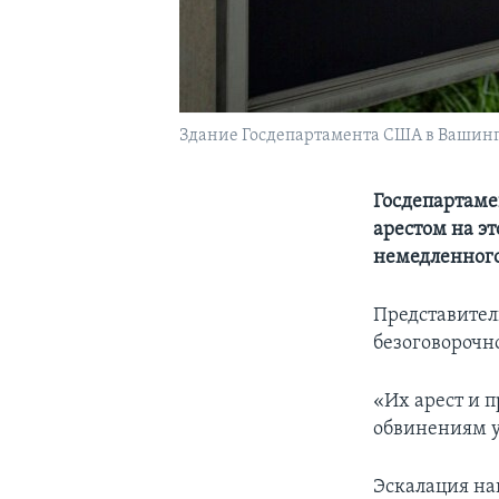
Здание Госдепартамента США в Вашинг
Госдепартаме
арестом на э
немедленного
Представител
безоговорочн
«Их арест и 
обвинениям у
Эскалация н