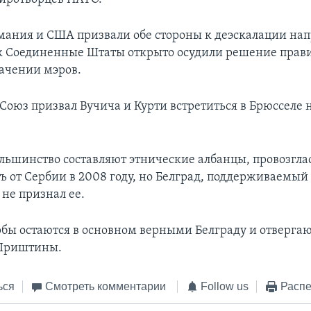
мания и США призвали обе стороны к деэскалации на
ак Соединенные Штаты открыто осудили решение прав
начении мэров.
Союз призвал Вучича и Курти встретиться в Брюсселе
большинство составляют этнические албанцы, провозгла
ь от Сербии в 2008 году, но Белград, поддерживаемый
 не признал ее.
рбы остаются в основном верными Белграду и отверга
 Приштины.
ься
Смотреть комментарии
Follow us
Распе