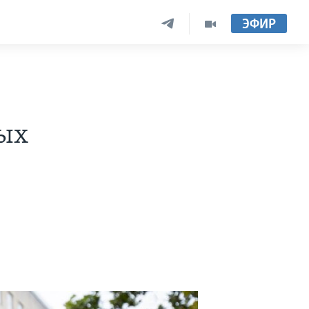
ЭФИР
ных