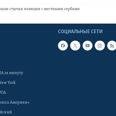
зошли стычки полиции с местными сербами
Ы
СОЦИАЛЬНЫЕ СЕТИ
А за минуту
New York
VOA
олоса Америки»
ийский