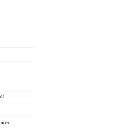
о?
ов от