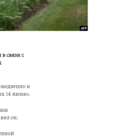
в связи с
х
емедленно и
ых 14 июня».
ным
вил он.
тиной