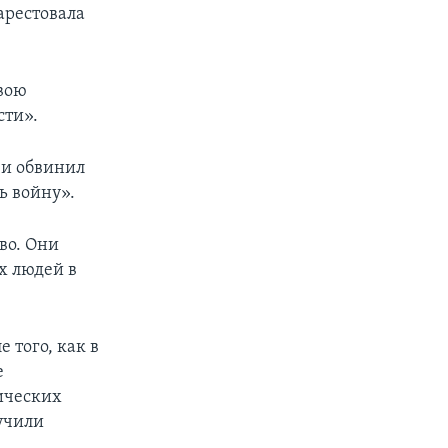
 арестовала
свою
сти».
 и обвинил
ь войну».
во. Они
х людей в
 того, как в
е
ических
лучили