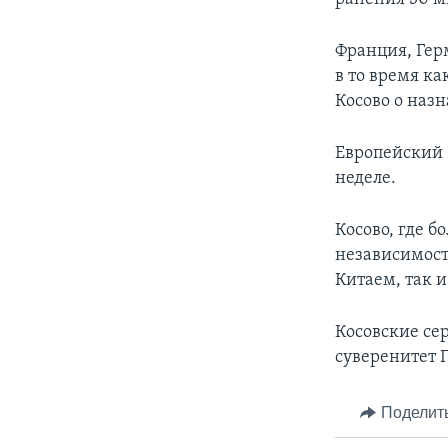
Франция, Гер
в то время к
Косово о наз
Европейский 
неделе.
Косово, где 
независимост
Китаем, так и
Косовские се
суверенитет
Поделит