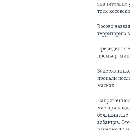
значительно у
трех косовск
Косово назва
территорию в
Президент Се
премьер-мини
Задержанные 
пропали посл
масках.
Напряженност
мае при подд
большинство 
албанцев. Это
ранения 30 м