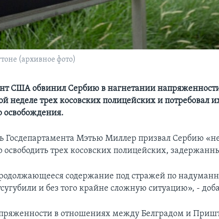
тоне (архивное фото)
нт США обвинил Сербию в нагнетании напряженности 
той неделе трех косовских полицейских и потребовал и
 освобождения.
ь Госдепартамента Мэтью Миллер призвал Сербию «н
о освободить трех косовских полицейских, задержанн
продолжающееся содержание под стражей по надуман
сугубили и без того крайне сложную ситуацию», - доба
апряженности в отношениях между Белградом и Приш