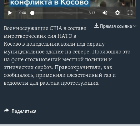
Learning English
0:00
3:47
Прямая ссылка
СОЦИАЛЬНЫЕ СЕТИ
Военнослужащие США в составе
миротворческих сил НАТО в
Косово в понедельник взяли под охрану
муниципальное здание на севере. Произошло это
Языки
на фоне столкновений местной полиции и
этнических сербов. Правоохранители, как
сообщалось, применили слезоточивый газ и
водометы для разгона протестующих
Поделиться