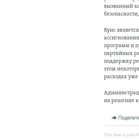
вызванный ко
безопасности
Кунс являетс
ассигновани
программ и п
партийных ра
поддержку ре
этом некотор
расходах уже
Администраци
на решение к
Поделит
This item is part of