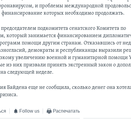
ронавирусом, и проблемы международной продоволь
, финансирование которых необходимо продолжать.
я председателем подкомитета сенатского Комитета по
ям, который занимается финансированием дипломати
рограмм помощи другим странам. Отказавшись от не
зногласий, демократы и республиканцы выразили р
зкому увеличению военной и гуманитарной помощи 
ые из них призвали принять экстренный закон о допо
 на следующей неделе.
я Байдена еще не сообщила, сколько денег она хотел
ризиса.
ься
Follow us
Распечатать