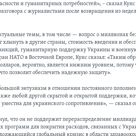
асности и гуманитарных потребностей», – сказал Кунс
разговора с журналистами после возвращения из неде
ктуальные темы, в том числе — вопрос о миллионах б
т хлынуть в другие страны, стоимость введения и обес
санкций, гуманитарную поддержку Украины и военну
ран НАТО в Восточной Европе, Кунс сказал: «Таким обр
олларов, вероятно, является нижним уровнем, потому ч
 что позволит обеспечить надежную защиту».
большой энтузиазм в отношении постоянного пополнен
также любой другой скрытой и открытой поддержки, ко
 уместна для украинского сопротивления», — сказал о
нул, что он не поддержит перераспределение миллиар
 программ для покрытия расходов, связанных с Укра
должающийся глобальный кризис в области здравоохр