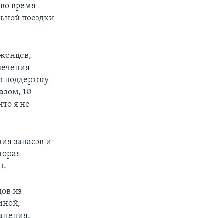
 во время
льной поездки
еженцев,
печения
ю поддержку
азом, 10
то я не
ия запасов и
торая
н.
дов из
иной,
анения,