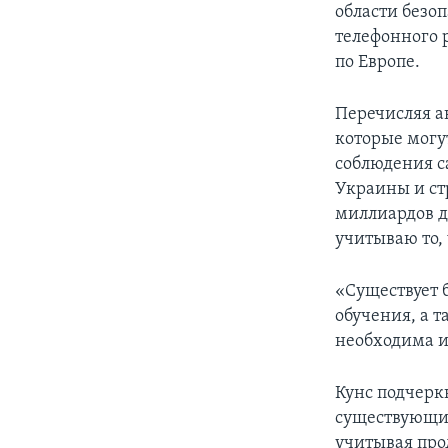
области безоп
телефонного 
по Европе.
Перечисляя а
которые могу
соблюдения 
Украины и ст
миллиардов д
учитываю то,
«Существует 
обучения, а 
необходима и
Кунс подчерк
существующих
учитывая про