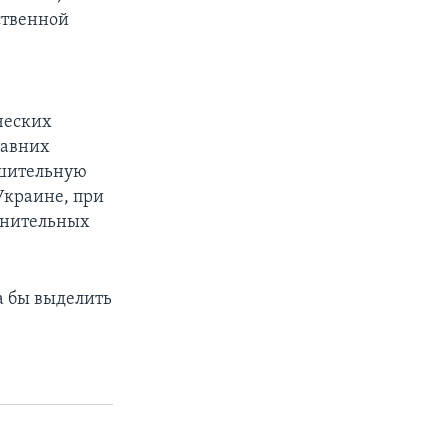
ственной
ческих
давних
ешительную
Украине, при
лнительных
а бы выделить