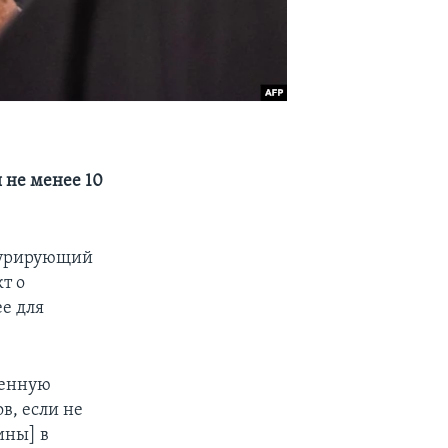
 не менее 10
 курирующий
т о
е для
ренную
в, если не
ины] в