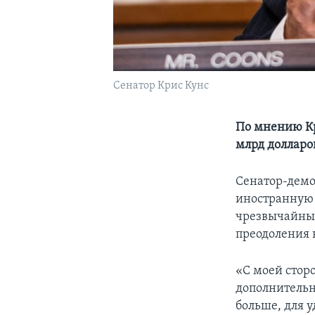
Сенатор Крис Кунс
По мнению Кр
млрд долларо
Сенатор-демо
иностранную 
чрезвычайных
преодоления 
«С моей стор
дополнительн
больше, для 