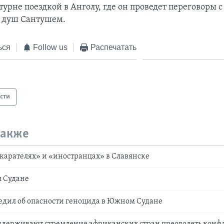
турне поездкой в Анголу, где он проведет переговоры 
 душ Сантушем.
ься
Follow us
Распечатать
сти
также
карателях» и «иностранцах» в Славянске
 Судане
едил об опасности геноцида в Южном Судане
ддерживают стремление африканских стран преодолеть конф