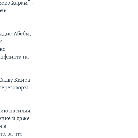
Боко Харам” –
очь
ддис-Абебы,
и
же
онфликта на
Салву Киира
 переговоры
нию насилия,
ение и даже
и в
о, за что