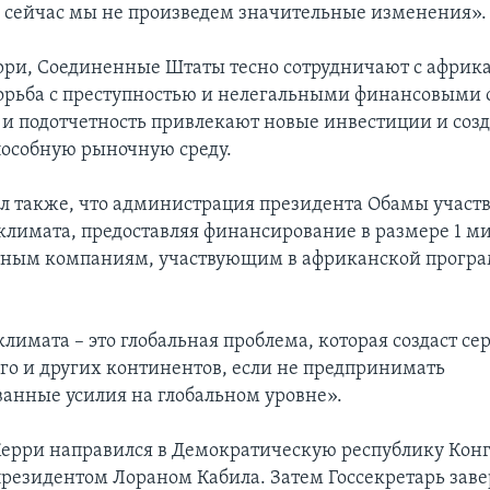
и сейчас мы не произведем значительные изменения».
рри, Соединенные Штаты тесно сотрудничают с афри
орьба с преступностью и нелегальными финансовыми
 и подотчетность привлекают новые инвестиции и созд
особную рыночную среду.
л также, что администрация президента Обамы участву
лимата, предоставляя финансирование в размере 1 м
тным компаниям, участвующим в африканской програ
лимата – это глобальная проблема, которая создаст се
ого и других континентов, если не предпринимать
анные усилия на глобальном уровне».
ерри направился в Демократическую республику Конго
 президентом Лораном Кабила. Затем Госсекретарь зав