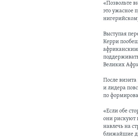
«Позвольте в
это ужасное 
нигерийскому
Выступая пер
Керри пообещ
африканским 
поддерживать
Великих Афри
После визита
и лидера пов
по формирова
«Если обе ст
они рискуют 
навлечь на ст
ближайшие дн