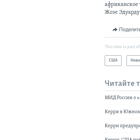
африканское 
Жозе Эдуарду
Поделит
This item is part of
США
Ново
Читайте 
МИД России о «
Керри в Южном
Керри предупр
Керри: США по