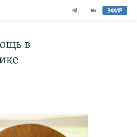
ЭФИР
ощь в
ике