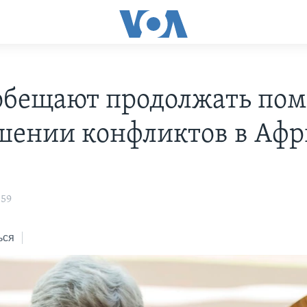
бещают продолжать пом
шении конфликтов в Афр
:59
ься