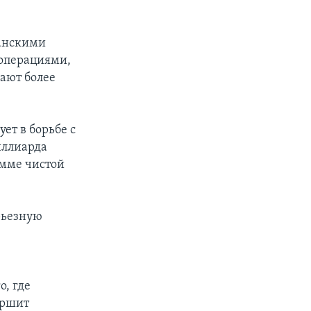
канскими
 операциями,
ают более
ет в борьбе с
иллиарда
мме чистой
рьезную
, где
ершит