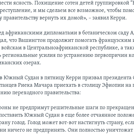
нести ясность. Похищение сотен детей группировкой “
преступление, и мы сделаем все возможное, чтобы пом
 правительству вернуть их домой», – заявил Керри.
ед африканскими дипломатами в ботаническом саду А
ал, что Вашингтон продолжит помогать французским 
войскам в Центральноафриканской республике, а так
 региональные усилия по устранению первопричин к
канских озерах.
 в Южный Судан в пятницу Керри призвал президента 
станцев Риека Мачара приехать в столицу Эфиопии на
нию переходного правительства:
ороны не предпримут решительные шаги по прекраще
поставить Южный Судан в еще более отчаянное полож
рану голод. Голод может вот-вот настигнуть страну, есл
и ничего не предпринять. Они полностью уничтожат т