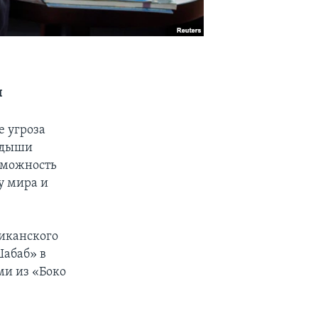
и
е угроза
одыши
озможность
ну мира и
иканского
Шабаб» в
ми из «Боко