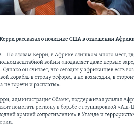
 Керри рассказал о политике США в отношении Африк
– По словам Керри, в Африке слишком много мест, гд
полномасштабной войны «подавляет даже первые зар
 Однако он считает, что сегодня у африканцев есть в
вой корабль в строну реформ, а не возмездия, в сторо
а не горечи и расплаты».
ерри, администрация Обамы, поддерживая усилия Афр
лжит помогать региону в борьбе с группировкой «Аш-
подней армией сопротивления» в Уганде и террориста
ерии.