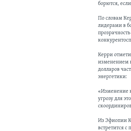
борются, есл
По словам Ке
лидерами в б
прозрачность
конкурентосп
Керри отмети
изменением к
долларов час
энергетики:
«Изменение к
угрозу для эт
скоординиров
Из Эфиопии К
встретится с