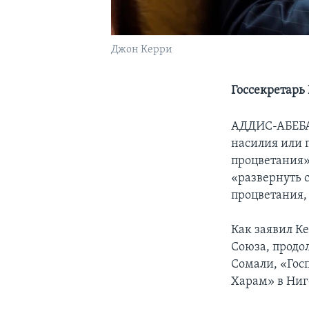
Джон Керри
Госсекретарь
АДДИС-АБЕБА 
насилия или 
процветания».
«развернуть с
процветания, 
Как заявил К
Союза, продо
Сомали, «Гос
Харам» в Ниг