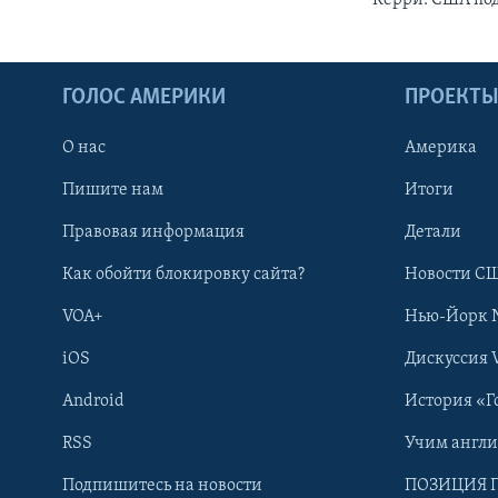
ГОЛОС АМЕРИКИ
ПРОЕКТ
О нас
Америка
Пишите нам
Итоги
Правовая информация
Детали
Как обойти блокировку сайта?
Новости СШ
VOA+
Нью-Йорк 
iOS
Дискуссия 
Android
История «Г
RSS
Учим англ
Learning English
Подпишитесь на новости
ПОЗИЦИЯ 