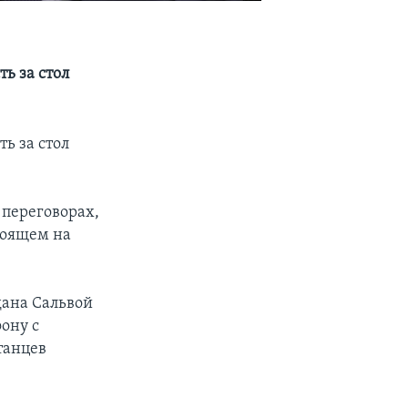
ь за стол
ь за стол
 переговорах,
тоящем на
дана Сальвой
ону с
танцев