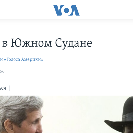
 в Южном Судане
ей «Голоса Америки»
:56
ься