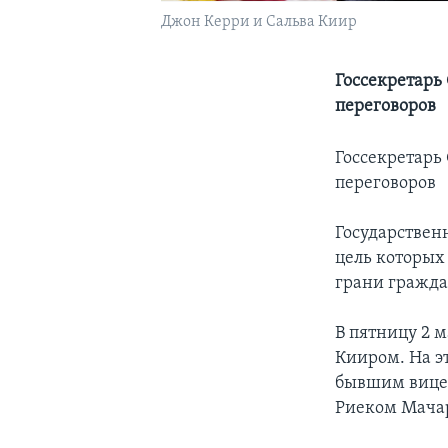
Джон Керри и Сальва Киир
Госсекретарь
переговоров
Госсекретарь
переговоров
Государствен
цель которых
грани гражда
В пятницу 2 
Кииром. На э
бывшим вице-
Риеком Мача