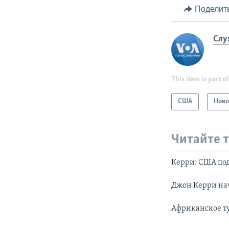
Поделит
Слу
This item is part of
США
Ново
Читайте 
Керри: США по
Джон Керри на
Африканское т