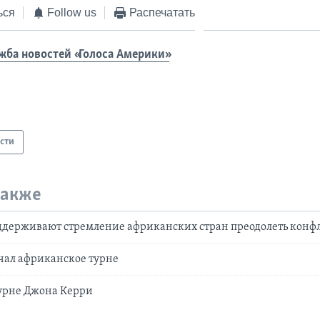
ься
Follow us
Распечатать
жба новостей «Голоса Америки»
сти
также
ддерживают стремление африканских стран преодолеть конф
чал африканское турне
урне Джона Керри