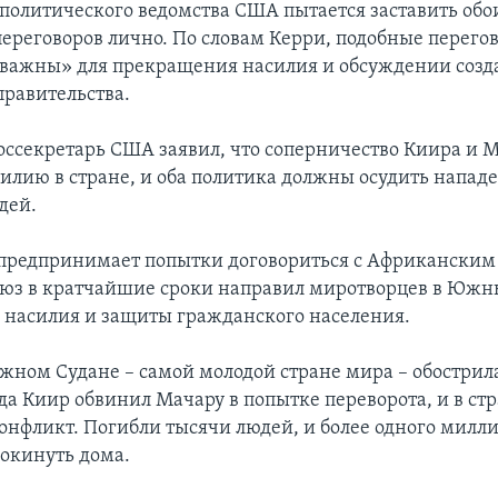
политического ведомства США пытается заставить обо
 переговоров лично. По словам Керри, подобные перего
важны» для прекращения насилия и обсуждении созд
правительства.
оссекретарь США заявил, что соперничество Киира и 
силию в стране, и оба политика должны осудить напад
дей.
предпринимает попытки договориться с Африканским
оюз в кратчайшие сроки направил миротворцев в Южн
насилия и защиты гражданского населения.
жном Судане – самой молодой стране мира – обострила
гда Киир обвинил Мачару в попытке переворота, и в ст
онфликт. Погибли тысячи людей, и более одного милл
окинуть дома.