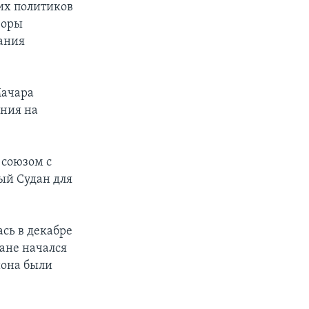
их политиков
воры
ания
Мачара
ения на
 союзом с
ый Судан для
сь в декабре
ране начался
иона были