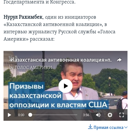
Госдепартамента и Конгресса.
Нурул Рахимбек
, один из инициаторов
«Казахстанской антивоенной коалиции», в
интервью журналисту Русской службы «Голоса
Америки» рассказал:
«Казахстанская антивоенная коалиция» просит власти США заморозить активы казахстанских олигархов
by
ГОЛОС АМЕРИКИ
No media source currently available
0:00
3:56
Прямая ссылка