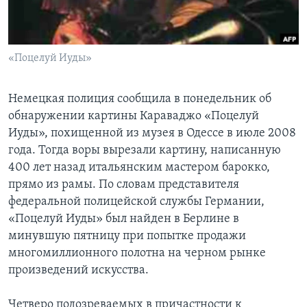
Learning English
«Поцелуй Иуды»
СОЦИАЛЬНЫЕ СЕТИ
Немецкая полиция сообщила в понедельник об
обнаружении картины Караваджо «Поцелуй
Языки
Иуды», похищенной из музея в Одессе в июле 2008
года. Тогда воры вырезали картину, написанную
400 лет назад итальянским мастером барокко,
прямо из рамы. По словам представителя
федеральной полицейской службы Германии,
«Поцелуй Иуды» был найден в Берлине в
минувшую пятницу при попытке продажи
многомиллионного полотна на черном рынке
произведений искусства.
Четверо подозреваемых в причастности к