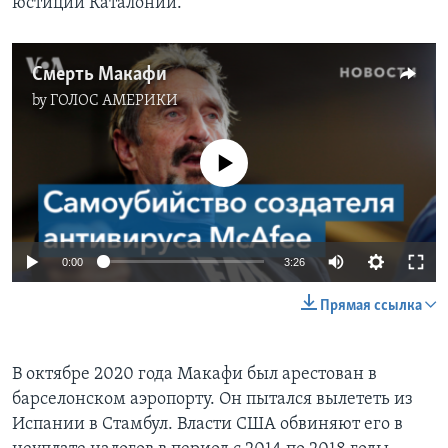
юстиции Каталонии.
Смерть Макафи
by
ГОЛОС АМЕРИКИ
No media source currently available
0:00
3:26
Прямая ссылка
В октябре 2020 года Макафи был арестован в
барселонском аэропорту. Он пытался вылететь из
Испании в Стамбул. Власти США обвиняют его в