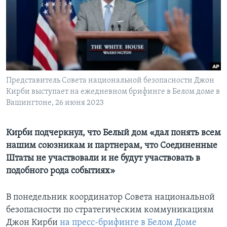
Learning English
СОЦИАЛЬНЫЕ СЕТИ
Представитель Совета национальной безопасности Джон
Кирби выступает на ежедневном брифинге в Белом доме в
Языки
Вашингтоне, 26 июня 2023
Кирби подчеркнул, что Белый дом «дал понять всем
нашим союзникам и партнерам, что Соединенные
Штаты не участвовали и не будут участвовать в
подобного рода событиях»
В понедельник координатор Совета национальной
безопасности по стратегическим коммуникациям
Джон Кирби
на пресс-брифинге в Белом Доме