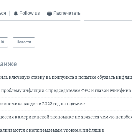
ься
Follow us
Распечатать
ША
Новости
также
ла ключевую ставку на полпункта в попытке обуздать инфля
л проблему инфляции с председателем ФРС и главой Минфина
кономика входит в 2022 год на подъеме
цессия в американской экономике не является чем-то неизб
талкиваются с неприемлемым уровнем инфляции