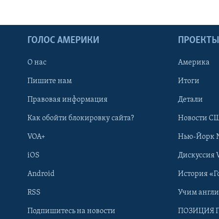
ГОЛОС АМЕРИКИ
ПРОЕКТ
О нас
Америка
Пишите нам
Итоги
Правовая информация
Детали
Как обойти блокировку сайта?
Новости СШ
VOA+
Нью-Йорк 
iOS
Дискуссия 
Android
История «Г
RSS
Учим англ
Learning English
Подпишитесь на новости
ПОЗИЦИЯ 