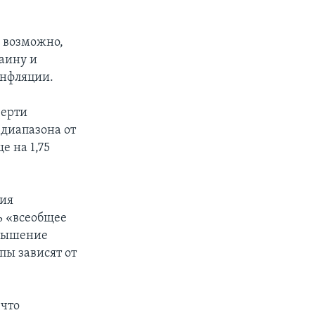
 возможно,
раину и
инфляции.
верти
 диапазона от
е на 1,75
ния
ь «всеобщее
овышение
пы зависят от
 что