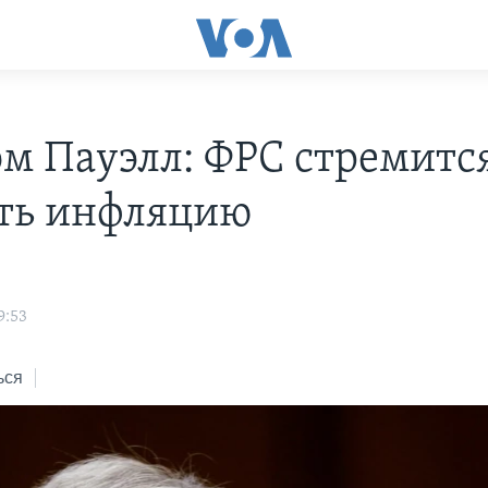
м Пауэлл: ФРС стремитс
ть инфляцию
9:53
ься