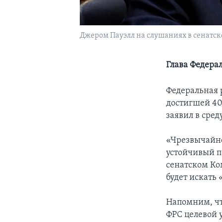
Джером Пауэлл на слушаниях в сенатско
Глава Федера
Федеральная 
достигшей 40
заявил в сред
«Чрезвычайно
устойчивый п
сенатском Ко
будет искать
Напомним, чт
ФРС целевой у