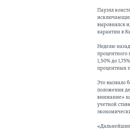
Пауэлл конста
исключающий 
выровнялся и
карантин в К
Неделю назад
процентного п
1,50% до 1,75
процентных п
Это вызвало 
положения де
внимание» на
учетной ставк
экономически
«Дальнейшие 