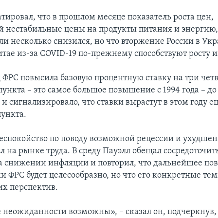
тировал, что в прошлом месяце показатель роста цен,
нестабильные цены на продукты питания и энергию,
ли несколько снизился, но что вторжение России в Ук
итае из-за COVID-19 по-прежнему способствуют росту 
 ФРС повысила базовую процентную ставку на три чет
ункта – это самое большое повышение с 1994 года – до
% и сигнализировало, что ставки вырастут в этом году ещ
ункта.
беспокойство по поводу возможной рецессии и ухудше
л на рынке труда. В среду Пауэлл обещал сосредоточит
 снижении инфляции и повторил, что дальнейшее п
и ФРС будет целесообразно, но что его конкретные тем
х перспектив.
неожиданности возможны», – сказал он, подчеркнув,