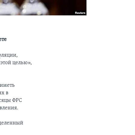
ете
фляции,
этой целью»,
 иметь
ях в
есяцы ФРС
вления.
еделенный