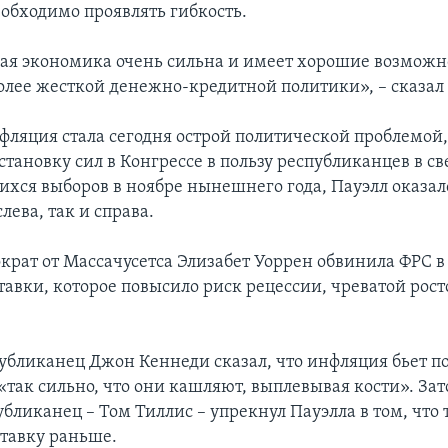
обходимо проявлять гибкость.
я экономика очень сильна и имеет хорошие возможн
олее жесткой денежно-кредитной политики», – сказал 
фляция стала сегодня острой политической проблемо
тановку сил в Конгрессе в пользу республиканцев в св
ся выборов в ноябре нынешнего года, Пауэлл оказал
лева, так и справа.
крат от Массачусетса Элизабет Уоррен обвинила ФРС 
тавки, которое повысило риск рецессии, чреватой рос
убликанец Джон Кеннеди сказал, что инфляция бьет по
«так сильно, что они кашляют, выплевывая кости». Зат
бликанец – Том Тиллис – упрекнул Пауэлла в том, что 
тавку раньше.