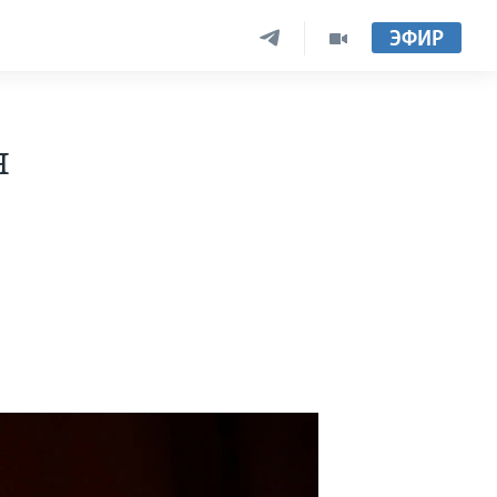
ЭФИР
я