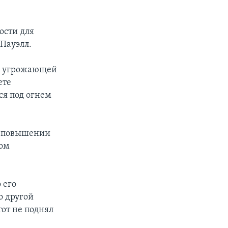
ости для
Пауэлл.
й, угрожающей
ете
ся под огнем
в повышении
том
 его
о другой
тот не поднял