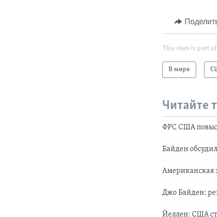
Поделит
This item is part of
В мире
С
Читайте 
ФРС США повыси
Байден обсуди
Американская э
Джо Байден: ре
Йеллен: США с