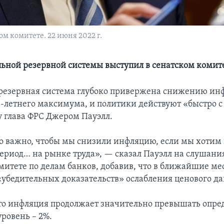
м комитете. 22 июня 2022 г.
льной резервной системы выступил в сенатском комит
резервная система глубоко привержена снижению ин
-летнего максимума, и политики действуют «быстро с 
у глава ФРС Джером Пауэлл.
 важно, чтобы мы снизили инфляцию, если мы хотим
ериод… на рынке труда», — сказал Пауэлл на слушани
митете по делам банков, добавив, что в ближайшие м
 «убедительных доказательств» ослабления ценового да
о инфляция продолжает значительно превышать опр
ровень – 2%.