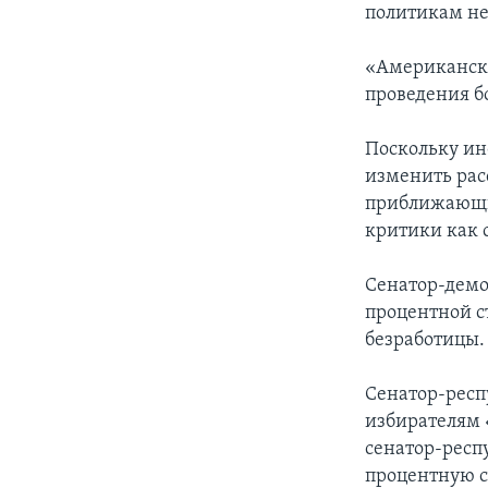
политикам не
«Американска
проведения б
Поскольку ин
изменить расс
приближающих
критики как с
Сенатор-демо
процентной с
безработицы.
Сенатор-респ
избирателям 
сенатор-респу
процентную с