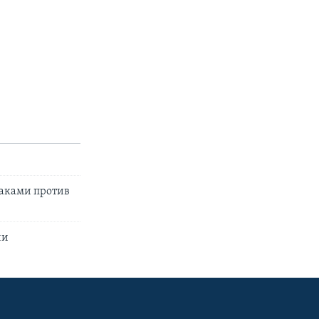
таками против
ии