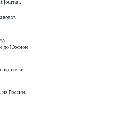
 Journal.
заводов
ему
ии до Южной
 одним из
 из России.