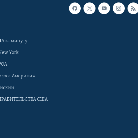
А за минуту
New York
VOA
олоса Америки»
ийский
ПРАВИТЕЛЬСТВА США