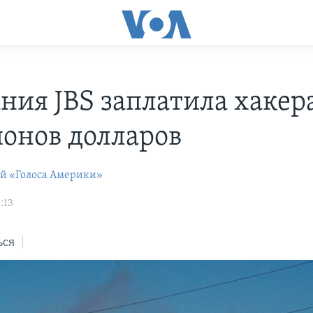
ния JBS заплатила хакера
онов долларов
ей «Голоса Америки»
:13
ься