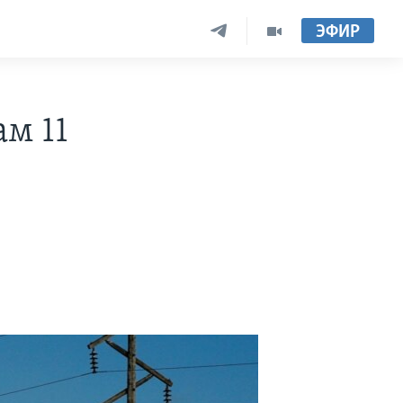
ЭФИР
м 11