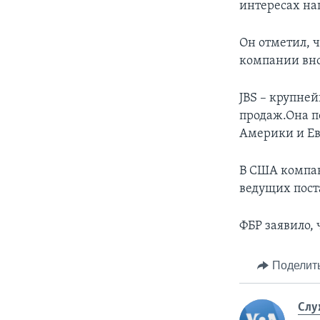
интересах наш
Он отметил, ч
компании вно
JBS – крупне
продаж.Она п
Америки и Е
В США компан
ведущих пост
ФБР заявило, 
Поделит
Слу