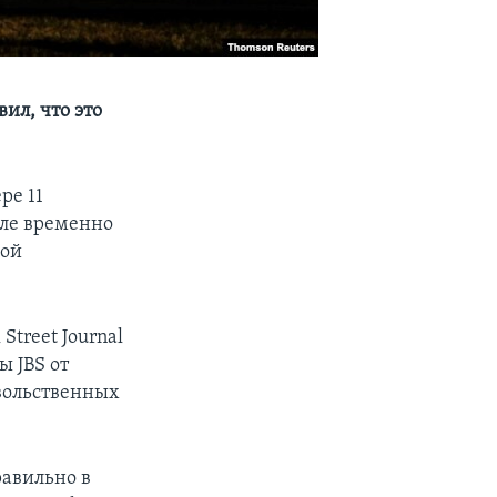
ил, что это
ре 11
еле временно
ной
treet Journal
ы JBS от
овольственных
равильно в