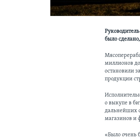
Руководитель
было сделано
Mясоперераба
миллионов до
остановили з
продукции ст
Исполнительн
о выкупе в би
дальнейших с
магазинов и 
«Было очень 