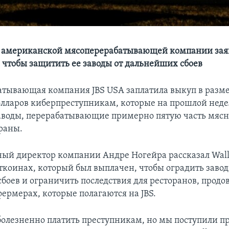
 американской мясоперерабатывающей компании заяв
, чтобы защитить ее заводы от дальнейших сбоев
тывающая компания JBS USA заплатила выкуп в разме
лларов киберпреступникам, которые на прошлой нед
аводы, перерабатывающие примерно пятую часть мяс
раны.
ый директор компании Андре Ногейра рассказал Wall S
ткоинах, который был выплачен, чтобы оградить завод
боев и ограничить последствия для ресторанов, прод
фермерах, которые полагаются на JBS.
болезненно платить преступникам, но мы поступили п