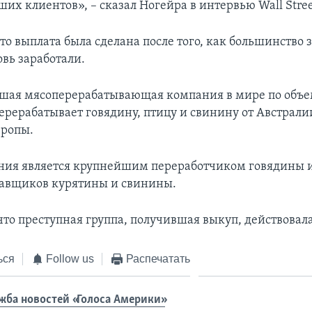
их клиентов», – сказал Ногейра в интервью Wall Street
то выплата была сделана после того, как большинство 
вь заработали.
йшая мясоперерабатывающая компания в мире по объ
ерерабатывает говядину, птицу и свинину от Австрал
вропы.
ия является крупнейшим переработчиком говядины и
авщиков курятины и свинины.
что преступная группа, получившая выкуп, действовала
ься
Follow us
Распечатать
жба новостей «Голоса Америки»