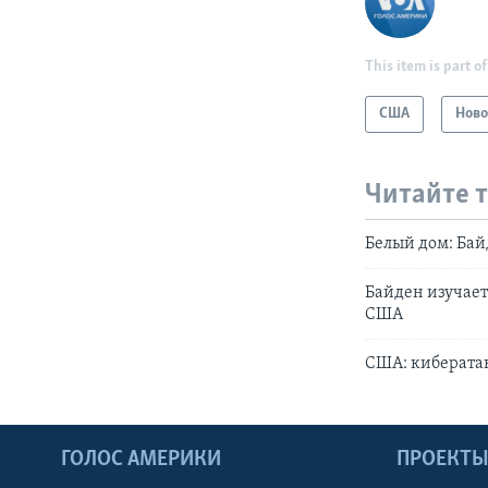
This item is part of
США
Ново
Читайте 
Белый дом: Бай
Байден изучает
США
США: кибератак
ГОЛОС АМЕРИКИ
ПРОЕКТ