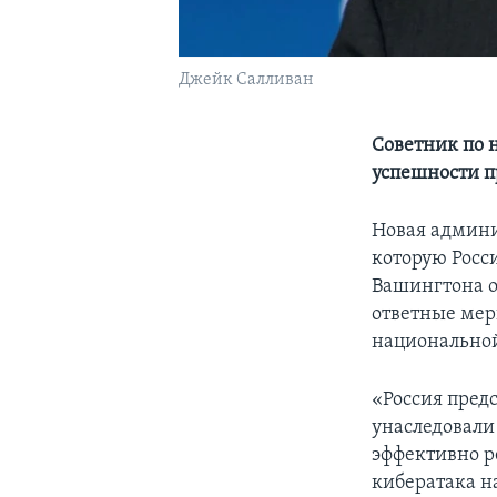
Джейк Салливан
Советник по 
успешности п
Новая админи
которую Росс
Вашингтона о
ответные мер
национальной
«Россия предс
унаследовали
эффективно ре
кибератака н