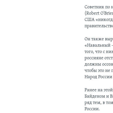
Советник по 
(Robert O'Bri
США «никогда
правительств
Он также выр
«Навальный – 
того, что с н
россияне отст
должны осозн
чтобы это не
Народ России
Ранее на это
Байденом и В
ряд тем, в то
России.