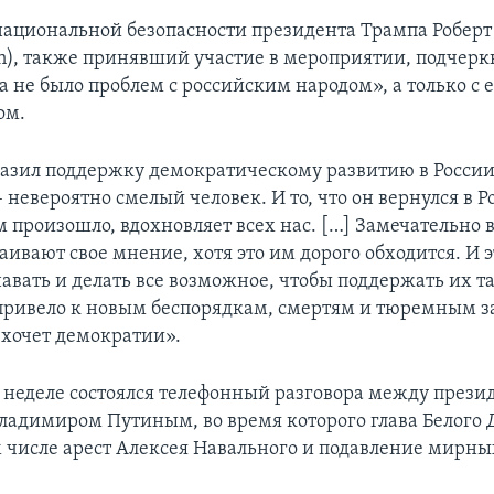
национальной безопасности президента Трампа Роберт
en), также принявший участие в мероприятии, подчеркн
 не было проблем с российским народом», а только с е
ом.
азил поддержку демократическому развитию в России
невероятно смелый человек. И то, что он вернулся в Р
им произошло, вдохновляет всех нас. […] Замечательно 
аивают свое мнение, хотя это им дорого обходится. И э
авать и делать все возможное, чтобы поддержать их т
 привело к новым беспорядкам, смертям и тюремным 
 хочет демократии».
й неделе состоялся телефонный разговора между през
ладимиром Путиным, во время которого глава Белого 
м числе арест Алексея Навального и подавление мирны