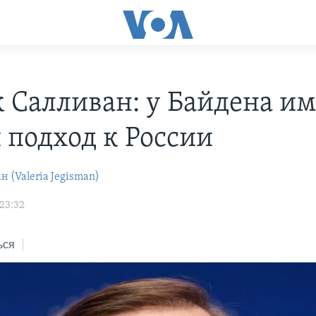
 Салливан: у Байдена им
 подход к России
 (Valeria Jegisman)
23:32
ься