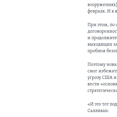
вооружениях) 
февраля. И я 
При этом, по
договореннос
и продолжите
выходящих за
проблем безо
Поэтому нова
смог избежат
угрозу США и
вести «основ
стратегическ
«И это тот по
Салливан.