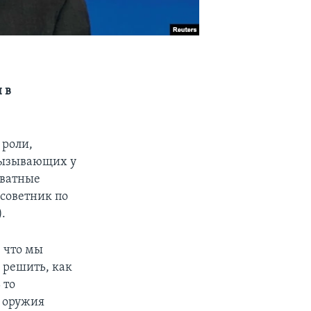
 в
 роли,
вызывающих у
кватные
 советник по
).
, что мы
 решить, как
 то
о оружия