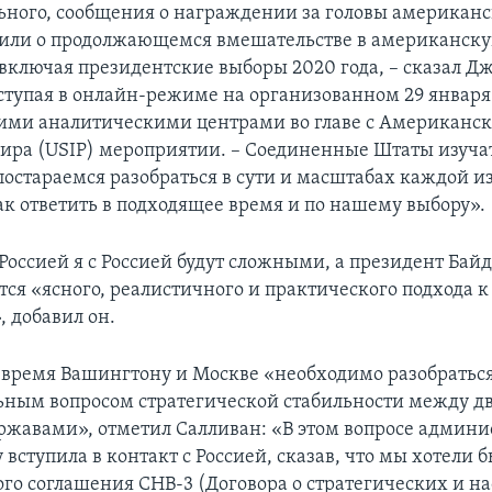
ьного, сообщения о награждении за головы американс
 или о продолжающемся вмешательстве в американск
включая президентские выборы 2020 года, – сказал Д
ступая в онлайн-режиме на организованном 29 январ
ими аналитическими центрами во главе с Американс
ира (USIP) мероприятии. – Соединенные Штаты изучат
остараемся разобраться в сути и масштабах каждой из
ак ответить в подходящее время и по нашему выбору».
Россией я с Россией будут сложными, а президент Бай
ся «ясного, реалистичного и практического подхода к
 добавил он.
е время Вашингтону и Москве «необходимо разобраться
ным вопросом стратегической стабильности между д
жавами», отметил Салливан: «В этом вопросе админи
 вступила в контакт с Россией, сказав, что мы хотели 
ого соглашения СНВ-3 (Договора о стратегических и н