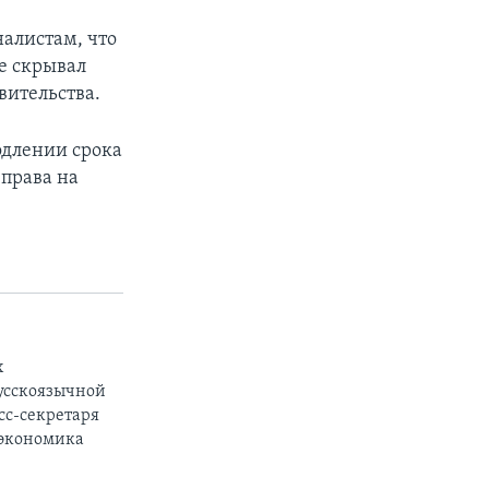
алистам, что
е скрывал
вительства.
одлении срока
 права на
х
русскоязычной
сс-секретаря
 экономика