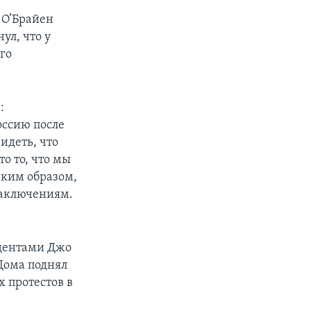
 О’Брайен
ул, что у
го
:
оссию после
видеть, что
то то, что мы
аким образом,
заключениям.
идентами Джо
Дома поднял
х протестов в