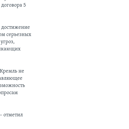
 договора 5
, достижение
лом серьезных
угроз,
никающих
 Кремль не
тавляющее
озможность
опросам
 – отметил