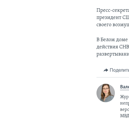
Пресс-секрет
президент СШ
своего возму
В Белом доме
действия СНВ-
развертывани
Поделит
Вал
Жур
неп
верс
МВД