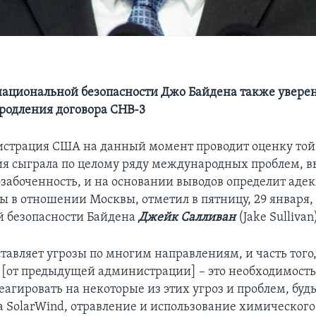
национальной безопасности Джо Байдена также уверен
родления договора СНВ-3
страция США на данный момент проводит оценку той
ия сыграла по целому ряду международных проблем, 
забоченность, и на основании выводов определит аде
ы в отношении Москвы, отметил в пятницу, 29 января,
 безопасности Байдена
Джейк Салливан
(Jake Sullivan
тавляет угрозы по многим направлениям, и часть того
 [от предыдущей администрации] – это необходимость
агировать на некоторые из этих угроз и проблем, будь
а SolarWind, отравление и использование химическог