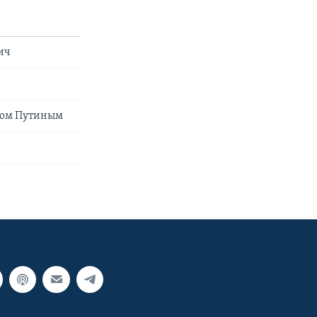
вич
ром Путиным