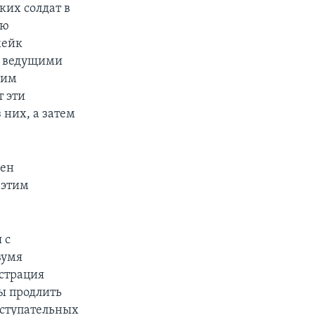
ких солдат в
ую
жейк
я ведущими
ким
 эти
 них, а затем
ден
 этим
 с
вумя
страция
бы продлить
аступательных