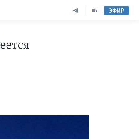
ЭФИР
еется