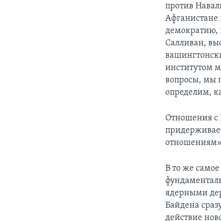
против Навал
Афганистане
демократию, 
Салливан, вы
вашингтонск
институтом м
вопросы, мы п
определим, к
Отношения с 
придерживает
отношениям»,
В то же само
фундаменталь
ядерными дер
Байдена сразу
действие нов