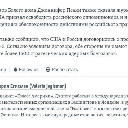
арь Белого дома Дженнифер Псаки также сказала журн
А призвал освободить российского оппозиционера и н
щения и обеспокоенности действиями российского пра
 также сообщили, что США и Россия договорились о пр
3. Согласно условиям договора, обе стороны не имеют
е более 1500 стратегических ядерных боеголовок.
ься
Follow us
Распечатать
ерия Егисман (Valeria Jegisman)
налист «Голоса Америки». До этого работала в международны
равительственных организациях в Вашингтоне и Лондоне, в 
ии эстонской ежедневной газеты “Postimees” и в качестве пре
 Эстонии. Интересы - международные отношения, политика,