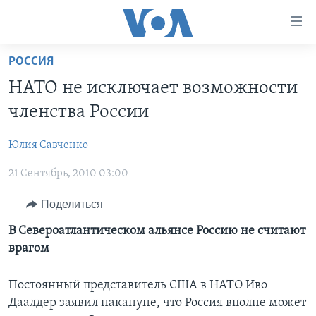
Линки
доступности
Перейти
РОССИЯ
на
ГЛАВНОЕ
НАТО не исключает возможности
основной
ПРОГРАММЫ
контент
членства России
ПРОЕКТЫ
Перейти
АМЕРИКА
к
Юлия Савченко
ЭКСПЕРТИЗА
НОВОСТИ ЗА МИНУТУ
УЧИМ АНГЛИЙСКИЙ
основной
21 Сентябрь, 2010 03:00
ИНТЕРВЬЮ
ИТОГИ
НАША АМЕРИКАНСКАЯ ИСТОРИЯ
навигации
Перейти
ФАКТЫ ПРОТИВ ФЕЙКОВ
ПОЧЕМУ ЭТО ВАЖНО?
А КАК В АМЕРИКЕ?
Поделиться
в
ЗА СВОБОДУ ПРЕССЫ
ДИСКУССИЯ VOA
АРТЕФАКТЫ
В Североатлантическом альянсе Россию не считают
поиск
врагом
УЧИМ АНГЛИЙСКИЙ
ДЕТАЛИ
АМЕРИКАНСКИЕ ГОРОДКИ
ВИДЕО
НЬЮ-ЙОРК NEW YORK
ТЕСТЫ
Постоянный представитель США в НАТО Иво
Даалдер заявил накануне, что Россия вполне может
ПОДПИСКА НА НОВОСТИ
АМЕРИКА. БОЛЬШОЕ ПУТЕШЕСТВИЕ